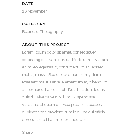
DATE
20 November
CATEGORY
Business, Photography
ABOUT THIS PROJECT
Lorem ipsum dolor sit amet, consectetuer
adipiscing elit. Nam cursus. Morbi ut mi. Nullam
enim leo, egestas id, condimentum at, laoreet
mattis, massa. Sed eleifend nonummy diam.
Praesent mauris ante, elementum et, bibendum
at, posuere sit amet, nibh. Duis tincidunt lectus
quis dui viverra vestibulum. Suspendisse
vulputate aliquam dui.Excepteur sint occaecat
cupidatat non proident, sunt in culpa qui officia
deserunt mollit anim id est laborum
Share