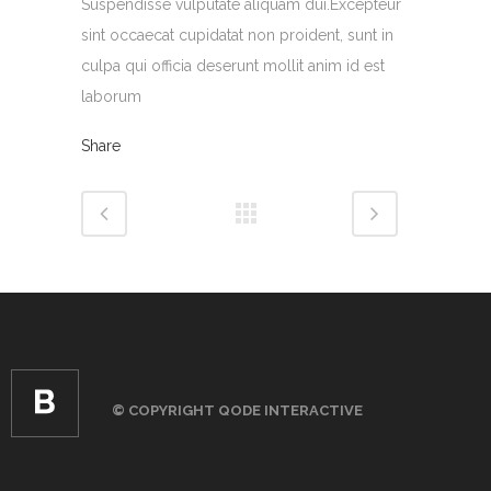
Suspendisse vulputate aliquam dui.Excepteur
sint occaecat cupidatat non proident, sunt in
culpa qui officia deserunt mollit anim id est
laborum
Share
© COPYRIGHT
QODE INTERACTIVE