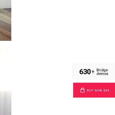
630
Bridge
+
demos
BUY NOW $69