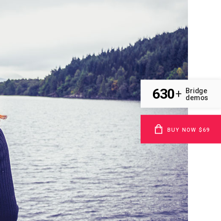
630
Bridge
+
demos
BUY NOW $69