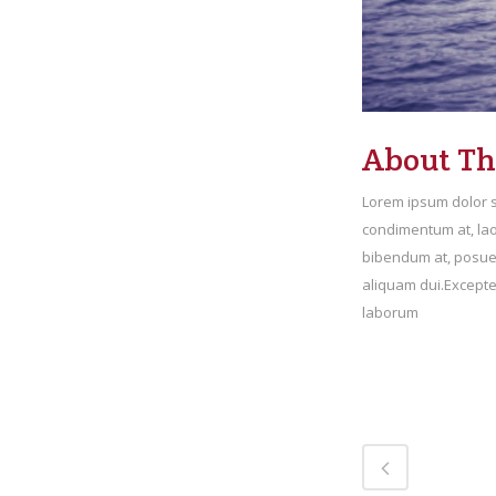
About Thi
Lorem ipsum dolor si
condimentum at, la
bibendum at, posuer
aliquam dui.Excepteu
laborum