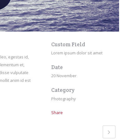
Custom Field
Lorem ipsum dolor sit amet
leo, egestas id,
elementum et,
Date
ndisse vulputate
20 November
ollit anim id est
Category
Photography
Share