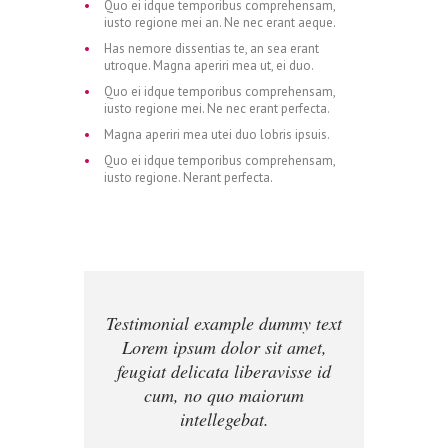
Quo ei idque temporibus comprehensam,
iusto regione mei an. Ne nec erant aeque.
Has nemore dissentias te, an sea erant
0
utroque. Magna aperiri mea ut, ei duo.
Quo ei idque temporibus comprehensam,
iusto regione mei. Ne nec erant perfecta.
Magna aperiri mea utei duo lobris ipsuis.
0
1
Quo ei idque temporibus comprehensam,
iusto regione. Nerant perfecta.
0
1
2
1
2
3
Testimonial example dummy text
Lorem ipsum dolor sit amet,
feugiat delicata liberavisse id
0
2
3
4
cum, no quo maiorum
intellegebat.