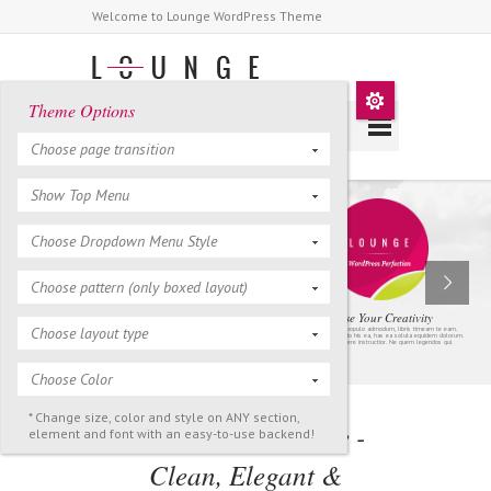
Welcome to Lounge WordPress Theme
Theme Options
Choose page transition
Show Top Menu
Choose Dropdown Menu Style
Choose pattern (only boxed layout)
Release Your Creativity
Choose layout type
Eam ea duis populo admodum, libris timeam te eam.
Habemus vivendo his ea, has ea soluta equidem dolorum.
Quem appetere instructior. Ne quem legendos qui.
Choose Color
* Change size, color and style on ANY section,
Welcome To Lounge -
element and font with an easy-to-use backend!
Clean, Elegant &