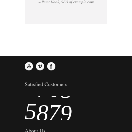
– Peter Hook, SEO of example.com
1
3
4
5
2
4
5
6
3
5
6
7
4
6
7
8
Satisfied Customers
5
7
8
9
About Us