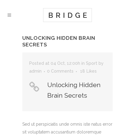
UNLOCKING HIDDEN BRAIN
SECRETS
Posted at 04 Oct, 12:00h
in
Sport
by
admin
0 Comments
18
Likes
Unlocking Hidden
Brain Secrets
Sed ut perspiciatis unde omnis iste natus error
sit voluptatem accusantium doloremque