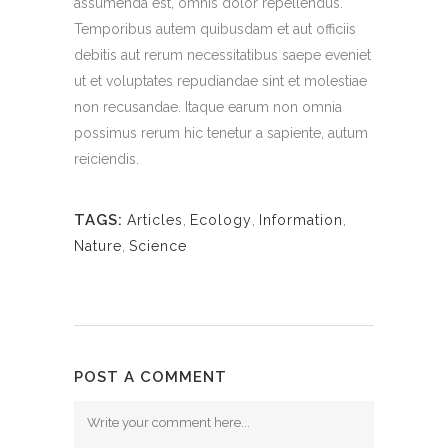
assumenda est, omnis dolor repellendus.
Temporibus autem quibusdam et aut officiis
debitis aut rerum necessitatibus saepe eveniet
ut et voluptates repudiandae sint et molestiae
non recusandae. Itaque earum non omnia
possimus rerum hic tenetur a sapiente, autum
reiciendis.
TAGS:
Articles
,
Ecology
,
Information
,
Nature
,
Science
POST A COMMENT