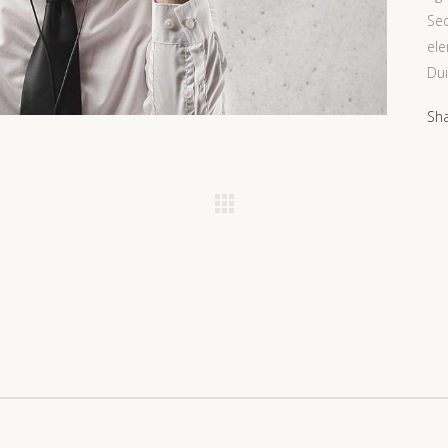
Se
ele
Dui
Sh