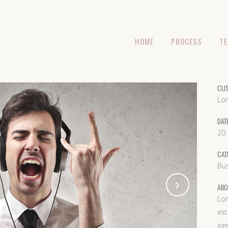
HOME
PROCESS
T
CUS
Lo
DAT
20
CAT
Bu
ABO
Lor
eli
ege