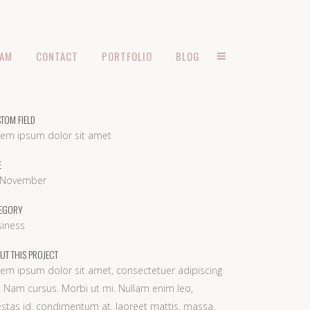
EAM
CONTACT
PORTFOLIO
BLOG
TOM FIELD
rem ipsum dolor sit amet
E
 November
EGORY
siness
UT THIS PROJECT
em ipsum dolor sit amet, consectetuer adipiscing
t. Nam cursus. Morbi ut mi. Nullam enim leo,
stas id, condimentum at, laoreet mattis, massa.