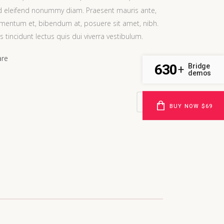
d eleifend nonummy diam. Praesent mauris ante,
mentum et, bibendum at, posuere sit amet, nibh.
s tincidunt lectus quis dui viverra vestibulum.
are
630
Bridge
+
demos
BUY NOW $69