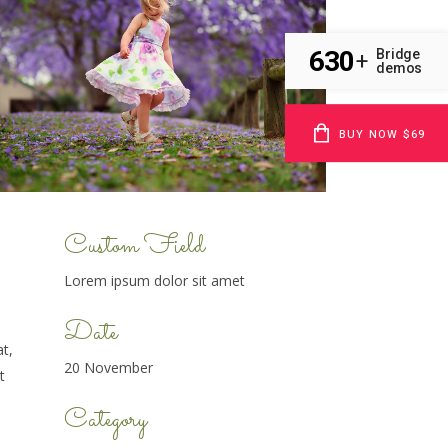
630
Bridge
+
demos
BUY NOW $69
Custom Field
Lorem ipsum dolor sit amet
Date
t,
20 November
t
Category