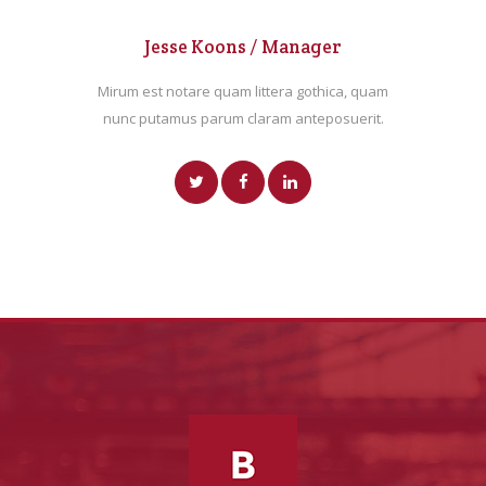
Jesse Koons / Manager
Mirum est notare quam littera gothica, quam
nunc putamus parum claram anteposuerit.