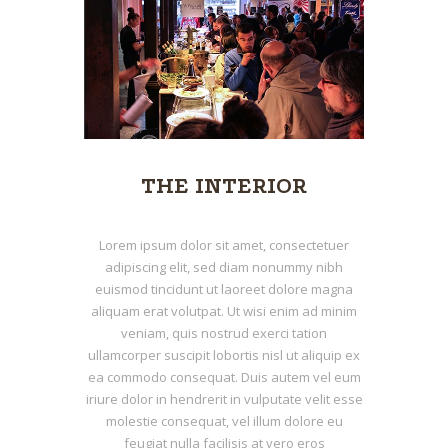
THE INTERIOR
Lorem ipsum dolor sit amet, consectetuer
adipiscing elit, sed diam nonummy nibh
euismod tincidunt ut laoreet dolore magna
aliquam erat volutpat. Ut wisi enim ad minim
veniam, quis nostrud exerci tation
ullamcorper suscipit lobortis nisl ut aliquip ex
ea commodo consequat. Duis autem vel eum
iriure dolor in hendrerit in vulputate velit esse
molestie consequat, vel illum dolore eu
feugiat nulla facilisis at vero eros