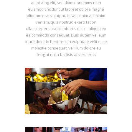
adipiscing elit, sed diam nonummy nibh
euismod tincidunt ut laoreet dolore magna
aliquam erat volutpat. Ut wisi enim ad minim
veniam, quis nostrud exerci tation
ullamcorper suscipit lobortis nisl ut aliquip ex
ea commodo consequat. Duis autem vel eum
iriure dolor in hendrerit in vulputate velit esse
molestie consequat, vel illum dolore eu
feugiat nulla facilisis at vero eros