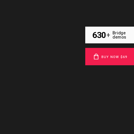
630
Bridge
+
demos
BUY NOW $69