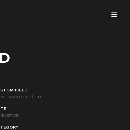
VD
STOM FIELD
em ipsum dolor sit amet
ATE
 November
ATEGORY