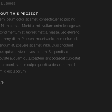
, Business
OUT THIS PROJECT
em ipsum dolor sit amet, consectetuer adipiscing
t. Nam cursus. Morbi ut mi. Nullam enim leo, egestas
 condimentum at, laoreet mattis, massa. Sed eleifend
ummy diam. Praesent mauris ante, elementum et,
endum at, posuere sit amet, nibh. Duis tincidunt
tus quis dui viverra vestibulum. Suspendisse
putate aliquam dui.Excepteur sint occaecat cupidatat
 proident, sunt in culpa qui officia deserunt mollit
m id est laborum
are