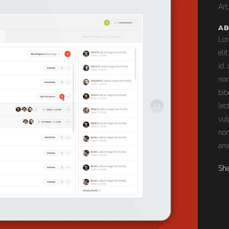
Art
AB
Lor
eli
id,
non
bib
lec
vul
non
ani
Sh