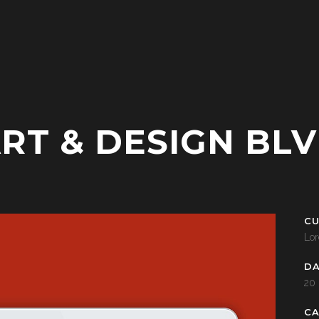
RT & DESIGN BL
CU
Lor
D
20
C