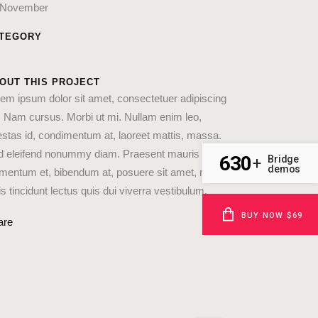
 November
TEGORY
OUT THIS PROJECT
em ipsum dolor sit amet, consectetuer adipiscing
t. Nam cursus. Morbi ut mi. Nullam enim leo,
stas id, condimentum at, laoreet mattis, massa.
d eleifend nonummy diam. Praesent mauris ante,
630
Bridge
+
demos
mentum et, bibendum at, posuere sit amet, nibh.
s tincidunt lectus quis dui viverra vestibulum.
BUY NOW $69
are