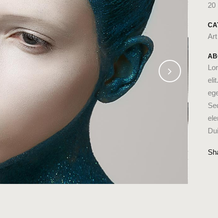
20
CA
Art
AB
Lor
eli
ege
Se
ele
Dui
Sh