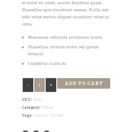
at enim sit amet, auctor faucibus quam.
Phasellus quis tincidunt massa. Nulla nec
odio vitae metus aliquet tincidunt vitae at
urna.
Maecenas vehicula accumsan lorem.
Phasellus ultrices tortor vel ipsum
tempus
Curabitur nulla mi
Leather
ADD TO CART
Shoes
quantity
SKU:
0017
Category:
Other
Tags:
Casual
,
Velvet