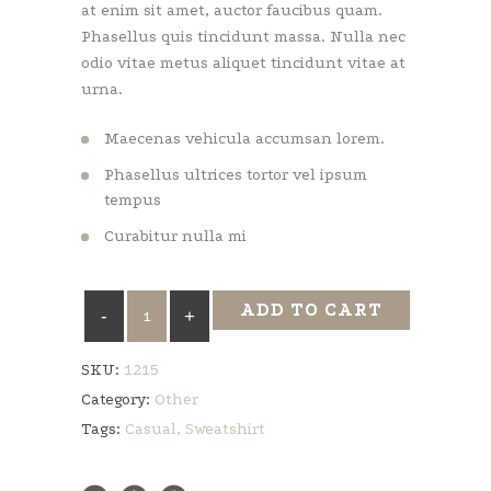
at enim sit amet, auctor faucibus quam.
Phasellus quis tincidunt massa. Nulla nec
odio vitae metus aliquet tincidunt vitae at
urna.
Maecenas vehicula accumsan lorem.
Phasellus ultrices tortor vel ipsum
tempus
Curabitur nulla mi
Calfskin
ADD TO CART
Boots
quantity
SKU:
1215
Category:
Other
Tags:
Casual
,
Sweatshirt