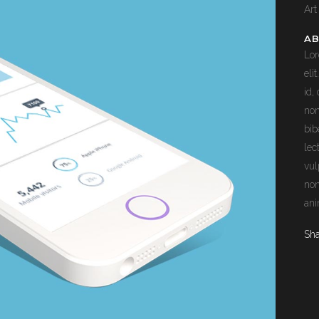
Art
AB
Lor
eli
id,
non
bib
lec
vul
non
ani
Sh