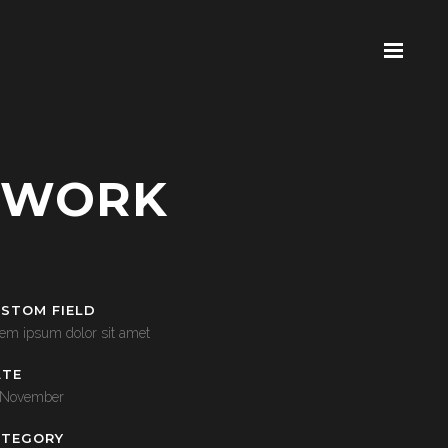
TWORK
STOM FIELD
em ipsum dolor sit amet
ATE
 November
ATEGORY