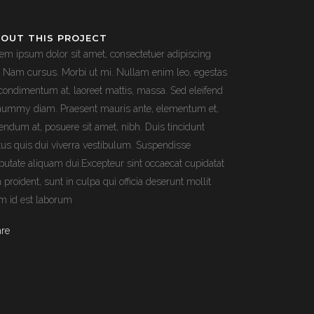
OUT THIS PROJECT
em ipsum dolor sit amet, consectetuer adipiscing
t. Nam cursus. Morbi ut mi. Nullam enim leo, egestas
 condimentum at, laoreet mattis, massa. Sed eleifend
ummy diam. Praesent mauris ante, elementum et,
endum at, posuere sit amet, nibh. Duis tincidunt
tus quis dui viverra vestibulum. Suspendisse
putate aliquam dui.Excepteur sint occaecat cupidatat
 proident, sunt in culpa qui officia deserunt mollit
m id est laborum
are