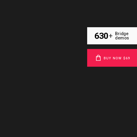
630
Bridge
+
demos
BUY NOW $69