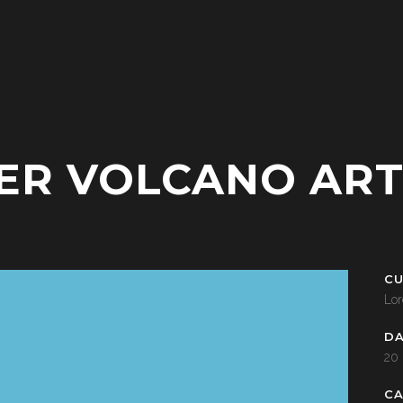
ER VOLCANO AR
CU
Lor
D
20
C