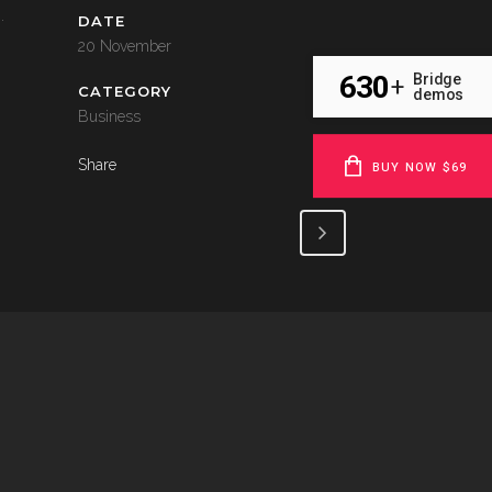
.
DATE
20 November
630
Bridge
+
CATEGORY
demos
Business
Share
BUY NOW $69