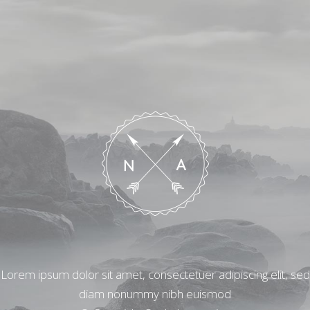
Lorem ipsum dolor sit amet, consectetuer adipiscing elit, sed
diam nonummy nibh euismod