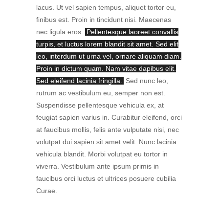
lacus. Ut vel sapien tempus, aliquet tortor eu,
finibus est. Proin in tincidunt nisi. Maecenas
nec ligula eros.
Pellentesque laoreet convallis
turpis, et luctus lorem blandit sit amet. Sed elit
leo, interdum ut urna vel, ornare aliquam diam.
Proin in dictum quam. Nam vitae dapibus elit.
Sed eleifend lacinia fringilla.
Sed nunc leo,
rutrum ac vestibulum eu, semper non est.
Suspendisse pellentesque vehicula ex, at
feugiat sapien varius in. Curabitur eleifend, orci
at faucibus mollis, felis ante vulputate nisi, nec
volutpat dui sapien sit amet velit. Nunc lacinia
vehicula blandit. Morbi volutpat eu tortor in
viverra. Vestibulum ante ipsum primis in
faucibus orci luctus et ultrices posuere cubilia
Curae.