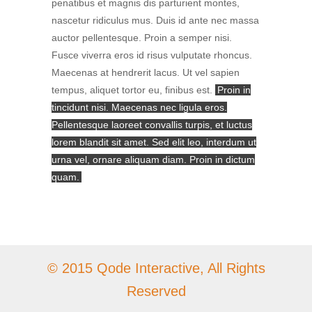
penatibus et magnis dis parturient montes,
nascetur ridiculus mus. Duis id ante nec massa
auctor pellentesque. Proin a semper nisi.
Fusce viverra eros id risus vulputate rhoncus.
Maecenas at hendrerit lacus. Ut vel sapien
tempus, aliquet tortor eu, finibus est.
Proin in
tincidunt nisi. Maecenas nec ligula eros.
Pellentesque laoreet convallis turpis, et luctus
lorem blandit sit amet. Sed elit leo, interdum ut
urna vel, ornare aliquam diam. Proin in dictum
quam.
© 2015 Qode Interactive, All Rights
Reserved