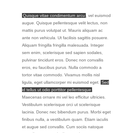
Quisque vitae condimentum arcu
, vel euismod
augue. Quisque pellentesque velit lectus, non
mattis purus volutpat ut. Mauris aliquam ac
ante non vehicula. Ut facilisis sagittis posuere.
Aliquam fringilla fringilla malesuada. Integer
sem enim, scelerisque sed sapien sodales,
pulvinar tincidunt eros. Donec non convallis
eros, eu faucibus purus. Nulla commodo a
tortor vitae commodo. Vivamus mollis nisl
ligula, eget ullamcorper mi euismod eget.
Sed
id tellus ut odio porttitor pellentesque
.
Maecenas ornare mi vel leo efficitur ultricies.
Vestibulum scelerisque orci ut scelerisque
lacinia. Donec nec bibendum purus. Morbi eget
finibus nulla, a vestibulum quam. Etiam iaculis
et augue sed convallis. Cum sociis natoque