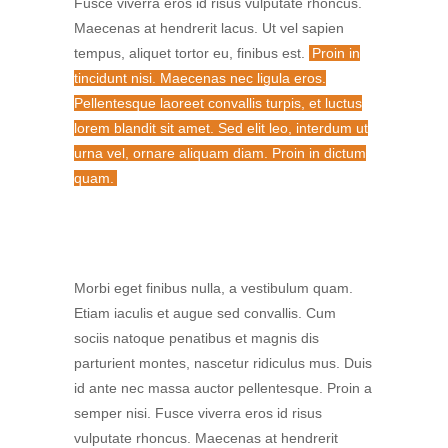
Fusce viverra eros id risus vulputate rhoncus.
Maecenas at hendrerit lacus. Ut vel sapien
tempus, aliquet tortor eu, finibus est.
Proin in
tincidunt nisi. Maecenas nec ligula eros.
Pellentesque laoreet convallis turpis, et luctus
lorem blandit sit amet. Sed elit leo, interdum ut
urna vel, ornare aliquam diam. Proin in dictum
quam.
Morbi eget finibus nulla, a vestibulum quam.
Etiam iaculis et augue sed convallis. Cum
sociis natoque penatibus et magnis dis
parturient montes, nascetur ridiculus mus. Duis
id ante nec massa auctor pellentesque. Proin a
semper nisi. Fusce viverra eros id risus
vulputate rhoncus. Maecenas at hendrerit