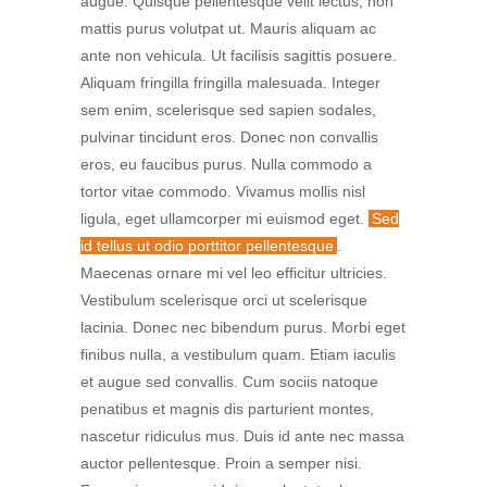
augue. Quisque pellentesque velit lectus, non
mattis purus volutpat ut. Mauris aliquam ac
ante non vehicula. Ut facilisis sagittis posuere.
Aliquam fringilla fringilla malesuada. Integer
sem enim, scelerisque sed sapien sodales,
pulvinar tincidunt eros. Donec non convallis
eros, eu faucibus purus. Nulla commodo a
tortor vitae commodo. Vivamus mollis nisl
ligula, eget ullamcorper mi euismod eget.
Sed
id tellus ut odio porttitor pellentesque
.
Maecenas ornare mi vel leo efficitur ultricies.
Vestibulum scelerisque orci ut scelerisque
lacinia. Donec nec bibendum purus. Morbi eget
finibus nulla, a vestibulum quam. Etiam iaculis
et augue sed convallis. Cum sociis natoque
penatibus et magnis dis parturient montes,
nascetur ridiculus mus. Duis id ante nec massa
auctor pellentesque. Proin a semper nisi.