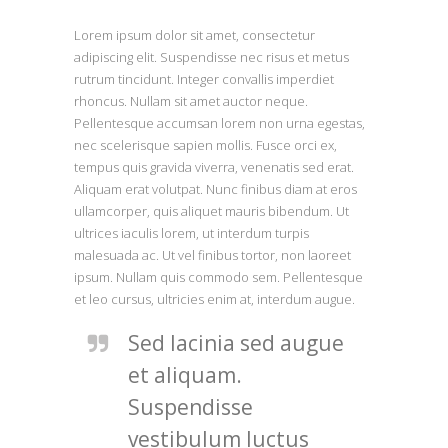
Lorem ipsum dolor sit amet, consectetur
adipiscing elit. Suspendisse nec risus et metus
rutrum tincidunt. Integer convallis imperdiet
rhoncus. Nullam sit amet auctor neque.
Pellentesque accumsan lorem non urna egestas,
nec scelerisque sapien mollis. Fusce orci ex,
tempus quis gravida viverra, venenatis sed erat.
Aliquam erat volutpat. Nunc finibus diam at eros
ullamcorper, quis aliquet mauris bibendum. Ut
ultrices iaculis lorem, ut interdum turpis
malesuada ac. Ut vel finibus tortor, non laoreet
ipsum. Nullam quis commodo sem. Pellentesque
et leo cursus, ultricies enim at, interdum augue.
Sed lacinia sed augue
et aliquam.
Suspendisse
vestibulum luctus