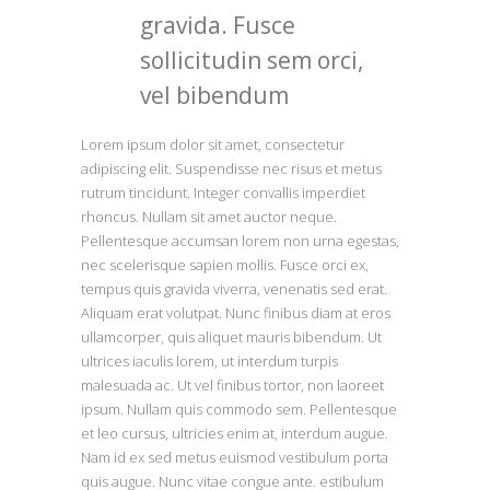
gravida. Fusce
sollicitudin sem orci,
vel bibendum
Lorem ipsum dolor sit amet, consectetur
adipiscing elit. Suspendisse nec risus et metus
rutrum tincidunt. Integer convallis imperdiet
rhoncus. Nullam sit amet auctor neque.
Pellentesque accumsan lorem non urna egestas,
nec scelerisque sapien mollis. Fusce orci ex,
tempus quis gravida viverra, venenatis sed erat.
Aliquam erat volutpat. Nunc finibus diam at eros
ullamcorper, quis aliquet mauris bibendum. Ut
ultrices iaculis lorem, ut interdum turpis
malesuada ac. Ut vel finibus tortor, non laoreet
ipsum. Nullam quis commodo sem. Pellentesque
et leo cursus, ultricies enim at, interdum augue.
Nam id ex sed metus euismod vestibulum porta
quis augue. Nunc vitae congue ante. estibulum