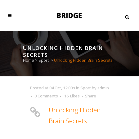
UNLOCKING HIDDEN BRAIN
SECRETS
Home
>
Sport
>
Unlocking Hidden Brain Secrets
Posted at 04 Oct, 12:00h
in
Sport
by
admin
0 Comments
16
Likes
Share
Unlocking Hidden
Brain Secrets