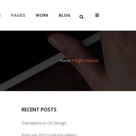
E
PAGES
WORK
BLOG
Vertical Floating Sidebar
Home
>
Right Sidebar
Vertical Wide Project
Small Slider Project
Big Slider Project
Gallery
RECENT POSTS
Video (In Any Template)
Transitions In UX Design
Portugal 2013 road-trip gallery