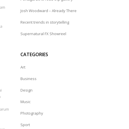
uam
Josh Woodward – Already There
Recent trends in storytelling
la
Supernatural FX Showreel
CATEGORIES
Art
Business
ui
Design
n
Music
rarum
Photography
Sport