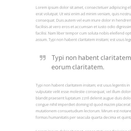
Lorem ipsum dolor sit amet, consectetuer adipiscing e
erat volutpat. Ut wisi enim ad minim veniam, quis nostr
consequat. Duis autem vel eum iriure dolor in hendrerit 
facilisis at vero eros et accumsan et iusto odio dignissi
facilisi. Nam liber tempor cum soluta nobis eleifend o
assum. Typi non habent claritatem insitam; est usus legen
Typi non habent claritatem i
eorum claritatem.
Typi non habent claritatem insitam; est usus legentis in 
vulputate velit esse molestie consequat, vel illum dolore
blandit praesent luptatum zzril delenit augue duis dolor
congue nihil imperdiet doming id quod mazim placerat 
mutationem consuetudium lectorum. Mirum est notare 
formas humanitatis per seacula quarta decima et quint