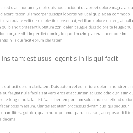
lit, sed diam nonummy nibh euismod tincidunt ut laoreet dolore magna aliq
ud exerci tation ullamcorper suscipit lobortis nisl ut aliquip ex ea commodo
in vulputate velit esse molestie consequat, vel illum dolore eu feugiat nulla
m qui blandit praesent luptatum zzril delenit augue duis dolore te feugait nul
ption congue nihil imperdiet doming id quod mazim placerat facer possim
tis in iis qui facit eorum claritatem.
nsitam; est usus legentis in iis qui facit
iis qui facit eorum claritatem. Duis autem vel eum iriure dolor in hendrerit in
 eu feugiat nulla facilisis at vero eros et accumsan et iusto odio dignissim q
e te feugait nulla facilisi. Nam liber tempor cum soluta nobis eleifend optio
facer possim assum. Claritas est etiam processus dynamicus, qui sequitur
quam littera gothica, quam nunc putamus parum claram, anteposuerit litte
a decima.