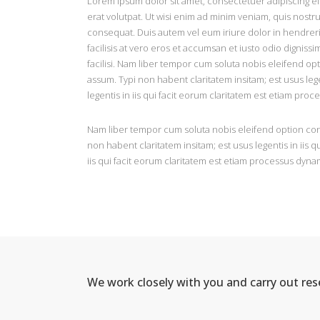
Lorem ipsum dolor sit amet, consectetuer adipiscing e
erat volutpat. Ut wisi enim ad minim veniam, quis nostr
consequat. Duis autem vel eum iriure dolor in hendrerit 
facilisis at vero eros et accumsan et iusto odio dignissi
facilisi. Nam liber tempor cum soluta nobis eleifend o
assum. Typi non habent claritatem insitam; est usus lege
legentis in iis qui facit eorum claritatem est etiam pro
Nam liber tempor cum soluta nobis eleifend option con
non habent claritatem insitam; est usus legentis in iis q
iis qui facit eorum claritatem est etiam processus dyna
We work closely with you and carry out re