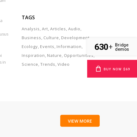
uam
TAGS
la
Analysis
Art
Articles
Audio
 usus
Business
Culture
Development
630
Bridge
+
Ecology
Events
Information
demos
i
Inspiration
Nature
Opportunities
s in
Science
Trends
Video
BUY NOW $69
VIEW MORE