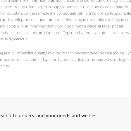
lit, sed diam nonummy nibh euismod tincidunt ut laoreet dolore magna aliq
ud exerci tation ullamcorper suscipit lobortis nisl ut aliquip ex ea commodo
in vulputate velit esse molestie consequat, vel illum dolore eu feugiat nulla
m qui blandit praesent luptatum zzril delenit augue duis dolore te feugait nul
ption congue nihil imperdiet doming id quod mazim placerat facer possim
ntis in iis qui facit eorum claritatem. Typi non habent claritatem insitam; est
cessus dynamicus.
gue nihil imperdiet doming id quod mazim placerat facer possim assum. Typ
ui facit eorum claritatem. Typi non habent claritatem insitam; est usus legenti
micus.
search to understand your needs and wishes.