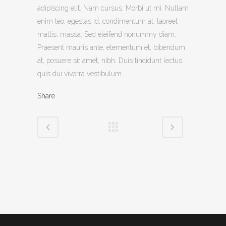
adipiscing elit. Nam cursus. Morbi ut mi. Nullam
enim leo, egestas id, condimentum at, laoreet
mattis, massa. Sed eleifend nonummy diam.
Praesent mauris ante, elementum et, bibendum
at, posuere sit amet, nibh. Duis tincidunt lectus
quis dui viverra vestibulum.
Share