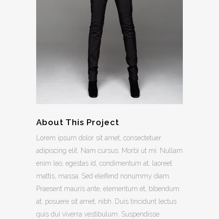
About This Project
Lorem ipsum dolor sit amet, consectetuer
adipiscing elit. Nam cursus. Morbi ut mi. Nullam
enim leo, egestas id, condimentum at, laoreet
mattis, massa. Sed eleifend nonummy diam.
Praesent mauris ante, elementum et, bibendum
at, posuere sit amet, nibh. Duis tincidunt lectus
quis dui viverra vestibulum. Suspendisse