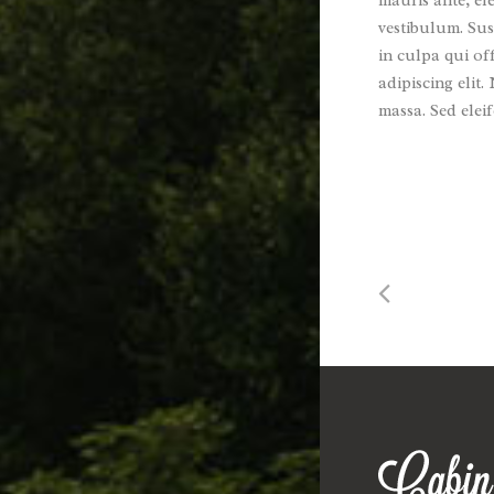
mauris ante, el
vestibulum. Sus
in culpa qui of
adipiscing elit
massa. Sed ele