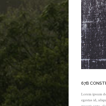
67B CONST
Lorem ipsum dol
egestas id, ali