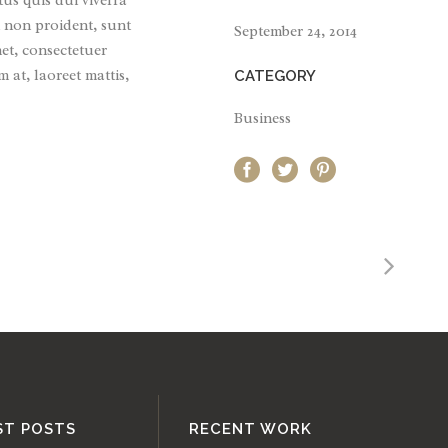
tus quis dui viverra
 non proident, sunt
September 24, 2014
et, consectetuer
 at, laoreet mattis,
CATEGORY
Business
ST POSTS
RECENT WORK