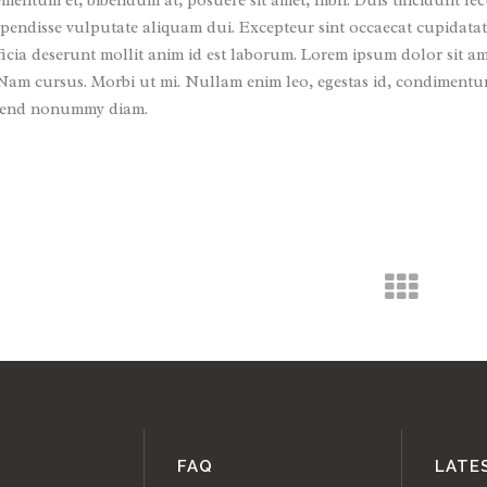
ementum et, bibendum at, posuere sit amet, nibh. Duis tincidunt lec
pendisse vulputate aliquam dui. Excepteur sint occaecat cupidatat
ficia deserunt mollit anim id est laborum. Lorem ipsum dolor sit am
. Nam cursus. Morbi ut mi. Nullam enim leo, egestas id, condimentum
ifend nonummy diam.
FAQ
LATE