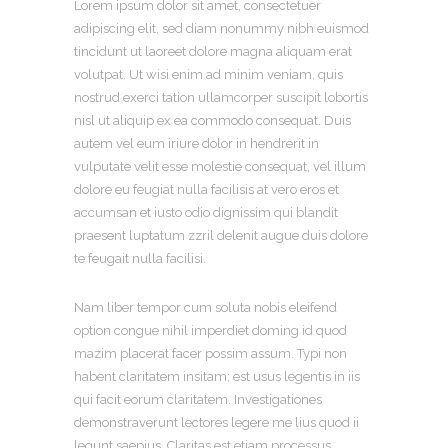
Lorem ipsum dolor sit amet, consectetuer
adipiscing elit, sed diam nonummy nibh euismod
tincidunt ut laoreet dolore magna aliquam erat
volutpat. Ut wisi enim ad minim veniam, quis
nostrud exerci tation ullamcorper suscipit lobortis
nisl ut aliquip ex ea commodo consequat. Duis
autem vel eum iriure dolor in hendrerit in
vulputate velit esse molestie consequat, vel illum
dolore eu feugiat nulla facilisis at vero eros et
accumsan et iusto odio dignissim qui blandit
praesent luptatum zzril delenit augue duis dolore
te feugait nulla facilisi.
Nam liber tempor cum soluta nobis eleifend
option congue nihil imperdiet doming id quod
mazim placerat facer possim assum. Typi non
habent claritatem insitam; est usus legentis in iis
qui facit eorum claritatem. Investigationes
demonstraverunt lectores legere me lius quod ii
legunt saepius. Claritas est etiam processus