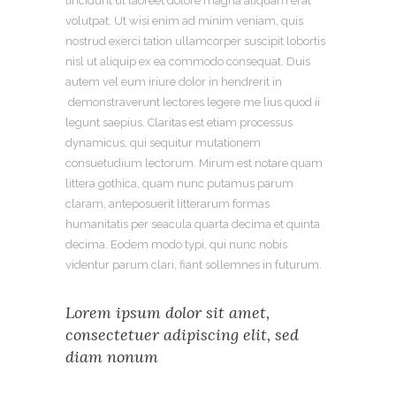
tincidunt ut laoreet dolore magna aliquam erat
volutpat. Ut wisi enim ad minim veniam, quis
nostrud exerci tation ullamcorper suscipit lobortis
nisl ut aliquip ex ea commodo consequat. Duis
autem vel eum iriure dolor in hendrerit in
demonstraverunt lectores legere me lius quod ii
legunt saepius. Claritas est etiam processus
dynamicus, qui sequitur mutationem
consuetudium lectorum. Mirum est notare quam
littera gothica, quam nunc putamus parum
claram, anteposuerit litterarum formas
humanitatis per seacula quarta decima et quinta
decima. Eodem modo typi, qui nunc nobis
videntur parum clari, fiant sollemnes in futurum.
Lorem ipsum dolor sit amet,
consectetuer adipiscing elit, sed
diam nonum