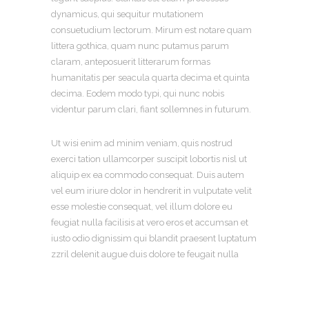
dynamicus, qui sequitur mutationem
consuetudium lectorum. Mirum est notare quam
littera gothica, quam nunc putamus parum
claram, anteposuerit litterarum formas
humanitatis per seacula quarta decima et quinta
decima. Eodem modo typi, qui nunc nobis
videntur parum clari, fiant sollemnes in futurum.
Ut wisi enim ad minim veniam, quis nostrud
exerci tation ullamcorper suscipit lobortis nisl ut
aliquip ex ea commodo consequat. Duis autem
vel eum iriure dolor in hendrerit in vulputate velit
esse molestie consequat, vel illum dolore eu
feugiat nulla facilisis at vero eros et accumsan et
iusto odio dignissim qui blandit praesent luptatum
zzril delenit augue duis dolore te feugait nulla