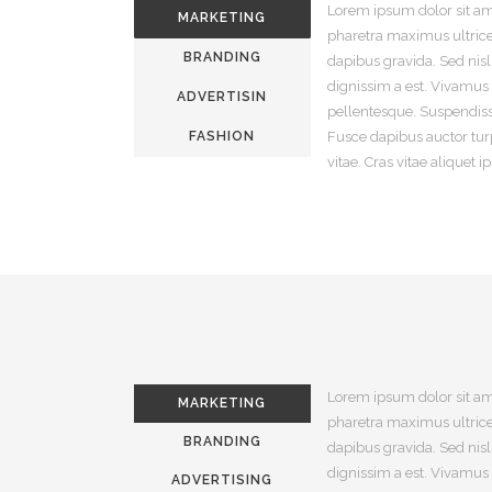
Lorem ipsum dolor sit ame
MARKETING
pharetra maximus ultrice
BRANDING
dapibus gravida. Sed nisl 
dignissim a est. Vivamus
ADVERTISIN
pellentesque. Suspendis
G
FASHION
Fusce dapibus auctor tur
vitae. Cras vitae aliquet 
Lorem ipsum dolor sit ame
MARKETING
pharetra maximus ultrice
BRANDING
dapibus gravida. Sed nisl 
dignissim a est. Vivamus
ADVERTISING