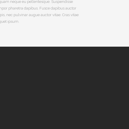
iquam neque eu pellentesque. Suspendisse
mpor pharetra dapibus. Fusce dapibus auctor
pis, nec pulvinar augue auctor vitae. Cras vitae
quet ipsum.