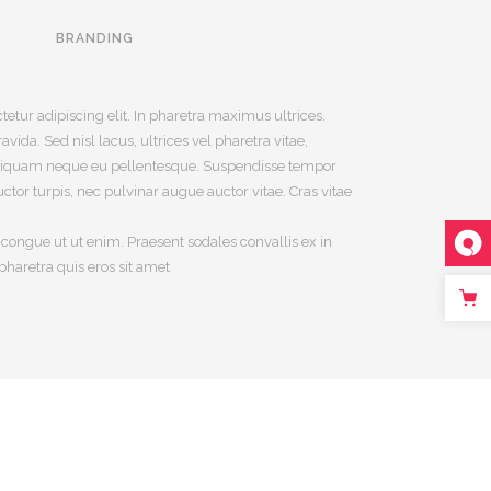
G
BRANDING
etur adipiscing elit. In pharetra maximus ultrices.
ida. Sed nisl lacus, ultrices vel pharetra vitae,
aliquam neque eu pellentesque. Suspendisse tempor
tor turpis, nec pulvinar augue auctor vitae. Cras vitae
m congue ut ut enim. Praesent sodales convallis ex in
pharetra quis eros sit amet