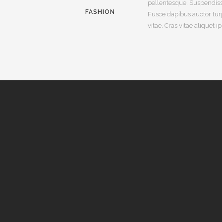
pellentesque. Suspendis
FASHION
Fusce dapibus auctor tur
vitae. Cras vitae aliquet 