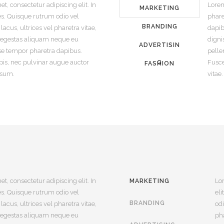
t, consectetur adipiscing elit. In
Lorem
MARKETING
s. Quisque rutrum odio vel
phare
BRANDING
lacus, ultrices vel pharetra vitae,
dapib
 egestas aliquam neque eu
digni
ADVERTISIN
se tempor pharetra dapibus.
pelle
pis, nec pulvinar augue auctor
Fusce
G
FASHION
ipsum.
vitae
t, consectetur adipiscing elit. In
Lor
MARKETING
s. Quisque rutrum odio vel
eli
BRANDING
lacus, ultrices vel pharetra vitae,
odi
 egestas aliquam neque eu
pha