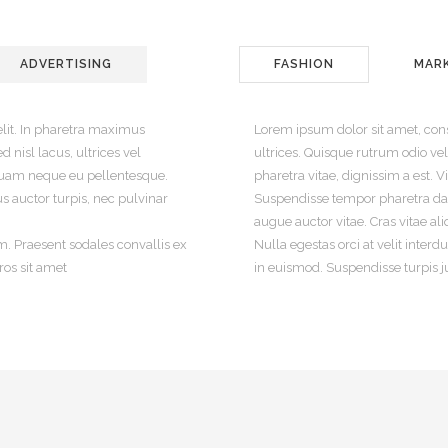
ADVERTISING
FASHION
MAR
elit. In pharetra maximus
Lorem ipsum dolor sit amet, cons
 nisl lacus, ultrices vel
ultrices. Quisque rutrum odio vel
iquam neque eu pellentesque.
pharetra vitae, dignissim a est
 auctor turpis, nec pulvinar
Suspendisse tempor pharetra dap
augue auctor vitae. Cras vitae al
m. Praesent sodales convallis ex
Nulla egestas orci at velit inter
ros sit amet
in euismod. Suspendisse turpis ju