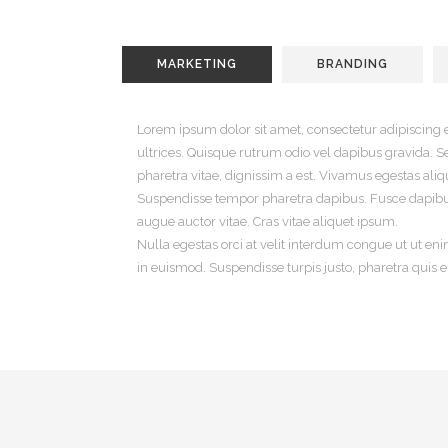
MARKETING
BRANDING
Lorem ipsum dolor sit amet, consectetur adipiscing 
ultrices. Quisque rutrum odio vel dapibus gravida. Sed
pharetra vitae, dignissim a est. Vivamus egestas al
Suspendisse tempor pharetra dapibus. Fusce dapibus
augue auctor vitae. Cras vitae aliquet ipsum.
Nulla egestas orci at velit interdum congue ut ut eni
in euismod. Suspendisse turpis justo, pharetra quis e