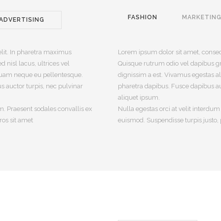
FASHION
MARKETIN
ADVERTISING
Lorem ipsum dolor sit amet, consect
elit. In pharetra maximus
Quisque rutrum odio vel dapibus grav
 nisl lacus, ultrices vel
dignissim a est. Vivamus egestas 
iquam neque eu pellentesque.
pharetra dapibus. Fusce dapibus auc
 auctor turpis, nec pulvinar
aliquet ipsum.
Nulla egestas orci at velit interdu
m. Praesent sodales convallis ex
euismod. Suspendisse turpis justo, 
ros sit amet