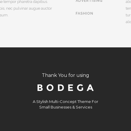
ADVERTISING
se tempor pharetra dapibus.
al
pis, nec pulvinar augue auctor
te
FASHION
ipsum.
tur
ali
Thank You for using
A Stylish Multi-Concept Theme For
Small Businesses & Services