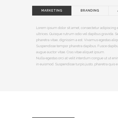
MARKETING
BRANDING
Lorem ipsum dolor sit amet, consectetur adipiscing 
ultrices. Quisque rutrum odio vel dapibus gravida. Sed
pharetra vitae, dignissim a est. Vivamus egestas al
Suspendisse tempor pharetra dapibus. Fusce dapibus
augue auctor vitae. Cras vitae aliquet ipsum.
Nulla egestas orci at velit interdum congue ut ut eni
in euismod. Suspendisse turpis justo, pharetra quis e