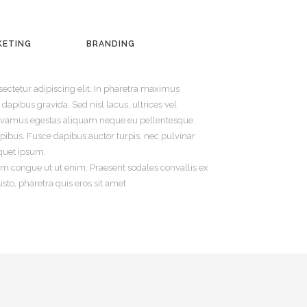
KETING
BRANDING
ectetur adipiscing elit. In pharetra maximus
 dapibus gravida. Sed nisl lacus, ultrices vel
. Vivamus egestas aliquam neque eu pellentesque.
ibus. Fusce dapibus auctor turpis, nec pulvinar
iquet ipsum.
dum congue ut ut enim. Praesent sodales convallis ex
sto, pharetra quis eros sit amet