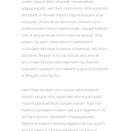
Lorem ipsum dolor sit amet, consectetuer
adipiscing elit, sed diam nonummy nibh euismod
tincidunt ut laoreet dolore magna aliquam erat
volutpat. Ut wisi enim ad minim veniam, quis
nostrud exerci tation ullamcorper suscipit lobortis
nisl ut aliquip ex ea commodo consequat. Duis
autem vel eum iriure dolor in hendrerit in
vulputate velit esse molestie consequat, vel illum
dolore eu feugiat nulla facilisis at vero eros et
accumsan et iusto odio dignissim qui blandit
praesent luptatum zzril delenit augue duis dolore
te feugait nulla facilisi.
Nam liber tempor cum soluta nobis eleifend
option congue nihil imperdiet doming id quod
mazim placerat facer possim assum. Typi non
habent claritatem insitam; est usus legentis in iis
qui facit eorum claritatem. Investigationes
demonstraverunt lectores legere me lius quod ii
legunt saepius. Claritas est etiam processus