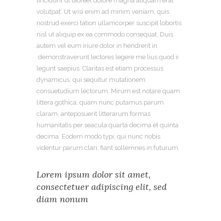
tincidunt ut laoreet dolore magna aliquam erat
volutpat. Ut wisi enim ad minim veniam, quis
nostrud exerci tation ullamcorper suscipit lobortis
nisl ut aliquip ex ea commodo consequat. Duis
autem vel eum iriure dolor in hendrerit in
demonstraverunt lectores legere me lius quod ii
legunt saepius. Claritas est etiam processus
dynamicus, qui sequitur mutationem
consuetudium lectorum. Mirum est notare quam
littera gothica, quam nunc putamus parum
claram, anteposuerit litterarum formas
humanitatis per seacula quarta decima et quinta
decima. Eodem modo typi, qui nunc nobis
videntur parum clari, fiant sollemnes in futurum.
Lorem ipsum dolor sit amet,
consectetuer adipiscing elit, sed
diam nonum