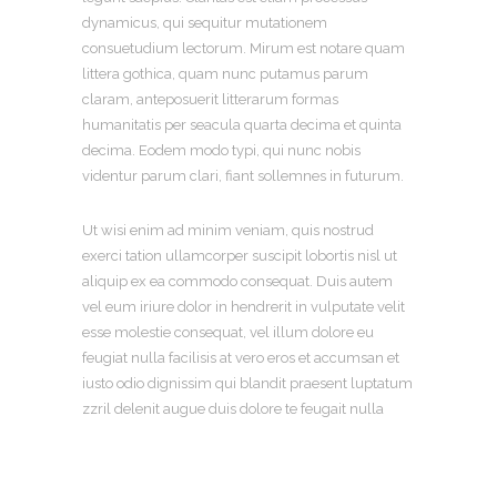
dynamicus, qui sequitur mutationem
consuetudium lectorum. Mirum est notare quam
littera gothica, quam nunc putamus parum
claram, anteposuerit litterarum formas
humanitatis per seacula quarta decima et quinta
decima. Eodem modo typi, qui nunc nobis
videntur parum clari, fiant sollemnes in futurum.
Ut wisi enim ad minim veniam, quis nostrud
exerci tation ullamcorper suscipit lobortis nisl ut
aliquip ex ea commodo consequat. Duis autem
vel eum iriure dolor in hendrerit in vulputate velit
esse molestie consequat, vel illum dolore eu
feugiat nulla facilisis at vero eros et accumsan et
iusto odio dignissim qui blandit praesent luptatum
zzril delenit augue duis dolore te feugait nulla