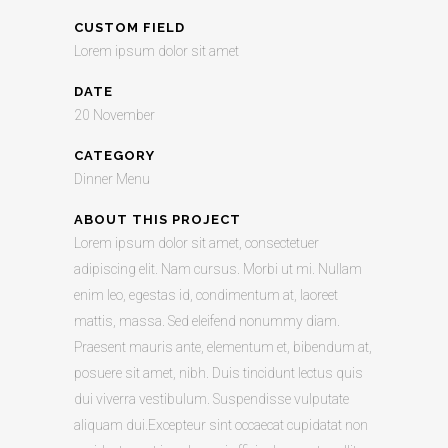
CUSTOM FIELD
Lorem ipsum dolor sit amet
DATE
20 November
CATEGORY
Dinner Menu
ABOUT THIS PROJECT
Lorem ipsum dolor sit amet, consectetuer
adipiscing elit. Nam cursus. Morbi ut mi. Nullam
enim leo, egestas id, condimentum at, laoreet
mattis, massa. Sed eleifend nonummy diam.
Praesent mauris ante, elementum et, bibendum at,
posuere sit amet, nibh. Duis tincidunt lectus quis
dui viverra vestibulum. Suspendisse vulputate
aliquam dui.Excepteur sint occaecat cupidatat non