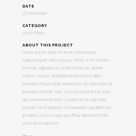
DATE
20 November
CATEGORY
Lunch Menu
ABOUT THIS PROJECT
Lorem ipsum dolor sit amet, consectetuer
adipiscing elit. Nam cursus. Morbi ut mi. Nullam
enim leo, egestas id, condimentum at, laoreet
mattis, massa. Sed eleifend nonummy diam.
Praesent mauris ante, elementum et, bibendum at,
posuere sit amet, nibh. Duis tincidunt lectus quis
dui viverra vestibulum. Suspendisse vulputate
aliquam dui.Excepteur sint occaecat cupidatat non
proident, sunt in culpa qui officia deserunt mollit
anim id est laborum