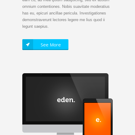
omnium contentiones. Nobis suavitate moderatius
has eu, epicuri ancillae pericula. Investigationes
demonstraverunt lectores legere me lius quod ii
legunt saepius.
See More