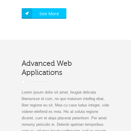
See More
Advanced Web
Applications
Lorem ipsum dolor sit amet, feugiat delicata
liberavisse id cum, no quo maiorum intelleg ebat,
liber regione eu sit. Mea cu case ludus integre, vide
viderer eleifend ex mea. His at soluta regione
diceret, cum et atqui placerat petentium. Per amet
nonumy periculis ei. Deleniti apeirian temporibus
eam cu, ad mea ipsum sadipscing, sed ex assum