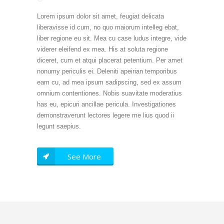
Lorem ipsum dolor sit amet, feugiat delicata
liberavisse id cum, no quo maiorum intelleg ebat,
liber regione eu sit. Mea cu case ludus integre, vide
viderer eleifend ex mea. His at soluta regione
diceret, cum et atqui placerat petentium. Per amet
nonumy periculis ei. Deleniti apeirian temporibus
eam cu, ad mea ipsum sadipscing, sed ex assum
omnium contentiones. Nobis suavitate moderatius
has eu, epicuri ancillae pericula. Investigationes
demonstraverunt lectores legere me lius quod ii
legunt saepius.
See More