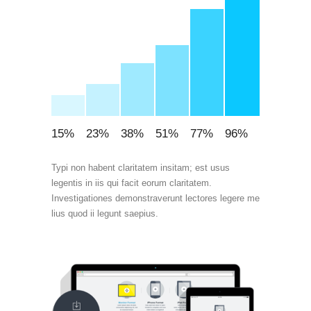
15
%
23
%
38
%
51
%
77
%
96
%
Typi non habent claritatem insitam; est usus
legentis in iis qui facit eorum claritatem.
Investigationes demonstraverunt lectores legere me
lius quod ii legunt saepius.