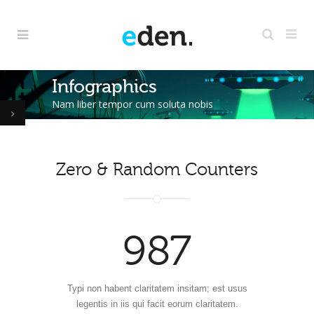
0
1
2
Infographics
Nam liber tempor cum soluta nobis
0
3
0
1
4
1
Zero & Random Counters
2
5
2
987
3
6
3
4
7
4
Typi non habent claritatem insitam; est usus
legentis in iis qui facit eorum claritatem.