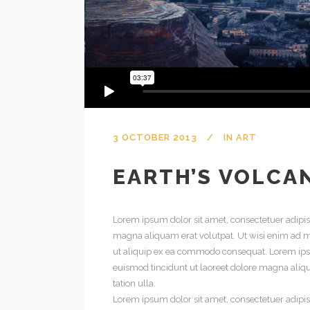
3 OCTOBER 2013
IN
ART
EARTH’S VOLCA
Lorem ipsum dolor sit amet, consectetuer adipi
magna aliquam erat volutpat. Ut wisi enim ad mi
ut aliquip ex ea commodo consequat. Lorem ips
euismod tincidunt ut laoreet dolore magna aliq
tation ulla.
Lorem ipsum dolor sit amet, consectetuer adipi