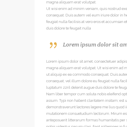
magna aliquam erat volutpat.
Ut wisi enim ad minim veniam, quis nostrud exer
consequat. Duis autem vel eum iriure dolor in he
feugiat nulla facilisis at vero eros et accumsan 
duis dolore te feugait nulla
Lorem ipsum dolor sit am
Lorem ipsum dolor sit amet, consectetuer adipi
magna aliquam erat volutpat. Ut wisi enim ad mi
ut aliquip ex ea commodo consequat. Duis autem 
consequat, vel illum dolore eu feugiat nulla faci
luptatum zzril delenit augue duis dolore te feugait
Nam liber tempor cum soluta nobis eleifend op
assum. Typi non habent claritatem insitam; est us
demonstraverunt lectores legere me lius quod ii
mutationem consuetudium lectorum. Mirum est
anteposuerit litterarum formas humanitatis per
nobis videntur parum clari, fiant sollemnes in f