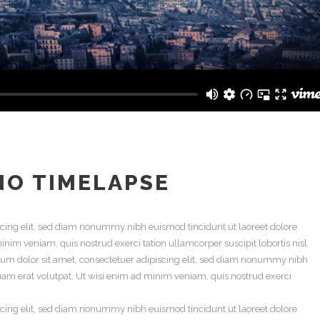
NO TIMELAPSE
scing elit, sed diam nonummy nibh euismod tincidunt ut laoreet dolore
nim veniam, quis nostrud exerci tation ullamcorper suscipit lobortis nisl
um dolor sit amet, consectetuer adipiscing elit, sed diam nonummy nibh
uam erat volutpat. Ut wisi enim ad minim veniam, quis nostrud exerci
scing elit, sed diam nonummy nibh euismod tincidunt ut laoreet dolore