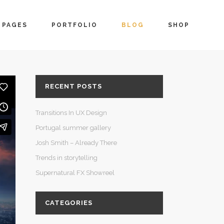
PAGES
PORTFOLIO
BLOG
SHOP
RECENT POSTS
Transitions In UX Design
Portugal summer gallery
Josh Smith – Already There
Trends in storytelling
Supernatural FX Showreel
CATEGORIES