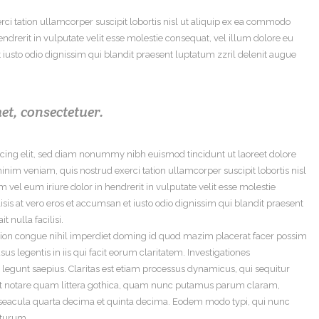
ci tation ullamcorper suscipit lobortis nisl ut aliquip ex ea commodo
ndrerit in vulputate velit esse molestie consequat, vel illum dolore eu
et iusto odio dignissim qui blandit praesent luptatum zzril delenit augue
et, consectetuer.
scing elit, sed diam nonummy nibh euismod tincidunt ut laoreet dolore
nim veniam, quis nostrud exerci tation ullamcorper suscipit lobortis nisl
vel eum iriure dolor in hendrerit in vulputate velit esse molestie
lisis at vero eros et accumsan et iusto odio dignissim qui blandit praesent
 nulla facilisi.
tion congue nihil imperdiet doming id quod mazim placerat facer possim
us legentis in iis qui facit eorum claritatem. Investigationes
 legunt saepius. Claritas est etiam processus dynamicus, qui sequitur
 notare quam littera gothica, quam nunc putamus parum claram,
 seacula quarta decima et quinta decima. Eodem modo typi, qui nunc
uturum.