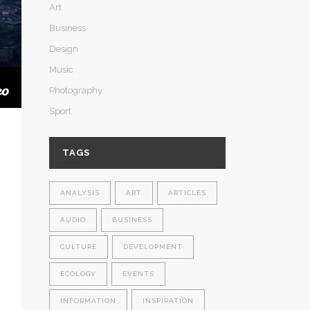
Art
Business
Design
Music
Photography
Sport
TAGS
ANALYSIS
ART
ARTICLES
AUDIO
BUSINESS
CULTURE
DEVELOPMENT
ECOLOGY
EVENTS
INFORMATION
INSPIRATION