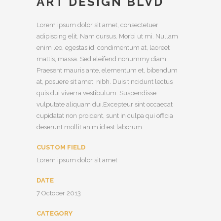
ART DESIGN BLVD
Lorem ipsum dolor sit amet, consectetuer
adipiscing elit. Nam cursus. Morbi ut mi. Nullam
enim leo, egestas id, condimentum at, laoreet
mattis, massa. Sed eleifend nonummy diam.
Praesent mauris ante, elementum et, bibendum
at, posuere sit amet, nibh. Duis tincidunt lectus
quis dui viverra vestibulum. Suspendisse
vulputate aliquam dui.Excepteur sint occaecat
cupidatat non proident, sunt in culpa qui officia
deserunt mollit anim id est laborum
CUSTOM FIELD
Lorem ipsum dolor sit amet
DATE
7 October 2013
CATEGORY