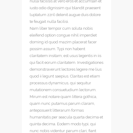
nulla facilisis at vero eros et accumsan et
iusto odio dignissim qui blandit praesent
luptatum zzril delenit augue duis dolore
te feugait nulla facilisi.
Nam liber tempor cum soluta nobis
eleifend option congue nihil imperdiet
doming id quod mazim placerat facer
possim assum. Typi non habent
claritatem insitam; est usus legentis in iis
qui facit eorum claritatem. Investigationes
demonstraverunt lectores legere me lius
quod ii legunt saepius. Claritas est etiam
processus dynamicus, qui sequitur
mutationem consuetudium lectorum.
Mirum est notare quam littera gothica,
quam nunc putamus parum claram,
anteposuerit litterarum formas
humanitatis per seacula quarta decima et
quinta decima. Eodem modo typi, qui
nunc nobis videntur parum clari, fiant