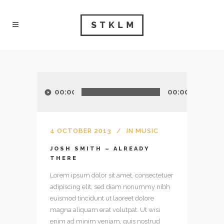
Audio
Player
00:00
00:00
4 OCTOBER 2013
IN
MUSIC
JOSH SMITH – ALREADY
THERE
Lorem ipsum dolor sit amet, consectetuer
adipiscing elit, sed diam nonummy nibh
euismod tincidunt ut laoreet dolore
magna aliquam erat volutpat. Ut wisi
enim ad minim veniam, quis nostrud