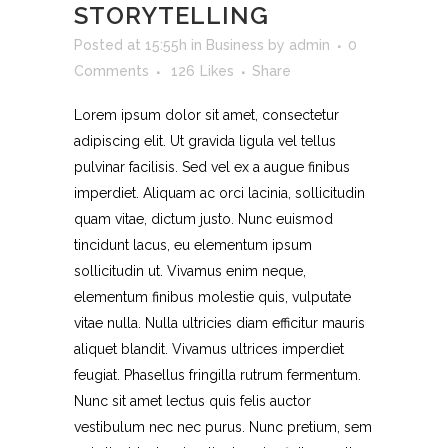
STORYTELLING
Posted at 15:55h
in
Business
by
admin
0
Comments
126
Likes
Share
Lorem ipsum dolor sit amet, consectetur
adipiscing elit. Ut gravida ligula vel tellus
pulvinar facilisis. Sed vel ex a augue finibus
imperdiet. Aliquam ac orci lacinia, sollicitudin
quam vitae, dictum justo. Nunc euismod
tincidunt lacus, eu elementum ipsum
sollicitudin ut. Vivamus enim neque,
elementum finibus molestie quis, vulputate
vitae nulla. Nulla ultricies diam efficitur mauris
aliquet blandit. Vivamus ultrices imperdiet
feugiat. Phasellus fringilla rutrum fermentum.
Nunc sit amet lectus quis felis auctor
vestibulum nec nec purus. Nunc pretium, sem