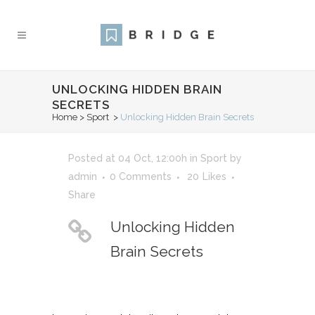
UNLOCKING HIDDEN BRAIN
SECRETS
Home
>
Sport
>
Unlocking Hidden Brain Secrets
Posted at 04 Oct, 12:00h
in
Sport
by
admin
0 Comments
20
Likes
Share
Unlocking Hidden
Brain Secrets