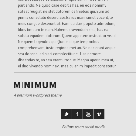
partiendo. Ne quod case debitis has, eu eos nonumy
soleat feugiat, ne stet dolorem definiebas qui. Eum ad
primis consulatu deseruisse.Ea ius inani simul vocent, te
meis congue deserunt sit. Eam ea duis populo admodum,
libris timeam te eam. Habemus vivendo his ea, has ea
soluta equidem dolorum. Quem appetere instructior vis id.
Ne quem legendos qui.Quo ei idque temporibus
comprehensam, iusto regione mei an. Ne nec erant aeque,
sea docendi adipisci complectitur ei. Has nemore
dissentias te, an sea erant utroque. Magna aperiri mea ut,
ei duo vivendo nominavi, mea cu enim impedit consetetur.
A premium wordpress theme
Follow us on social media