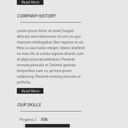
Read More
COMPANY HISTORY
Lorem ipsum dolor sit amet, feugiat
delicata stere liberavisse id cum, no quo
maiorum intellegebat, liber regione eu sit.
Mea cu case ludus integre, viderer eleifend
ex mea. His at soluta regione diceret, cum
et atqui placerat petentium. Peramet
nonumy periculis ei. Deleniti apeirian
temporibus eam cu, ad mea ipsum
sadipscing. Peramet nonumy periculis ei
perfecta.
Read More
OUR SKILLS
Progress 1
50%