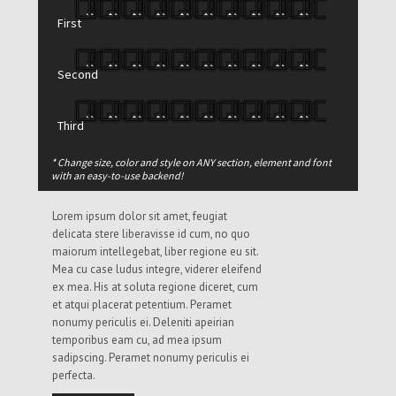
duo vivendo nominavi, mea cu enim
First
impedit consetetur. Magna aperiri mea
ut..
Second
Buy this theme now
Third
* Change size, color and style on ANY section, element and font
WHO WE ARE AND WHAT WE DO
with an easy-to-use backend!
Lorem ipsum dolor sit amet, feugiat
delicata stere liberavisse id cum, no quo
maiorum intellegebat, liber regione eu sit.
Mea cu case ludus integre, viderer eleifend
ex mea. His at soluta regione diceret, cum
et atqui placerat petentium. Peramet
nonumy periculis ei. Deleniti apeirian
temporibus eam cu, ad mea ipsum
sadipscing. Peramet nonumy periculis ei
perfecta.