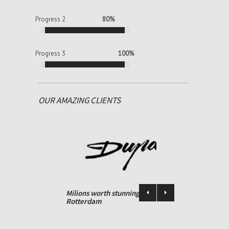
Progress 2
80%
Progress 3
100%
OUR AMAZING CLIENTS
ed and
Milions worth stunning art heist in
Rotterdam