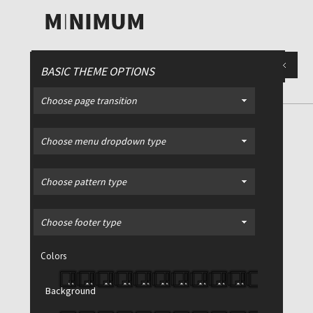
BASIC THEME OPTIONS
Choose page transition
Choose menu dropdown type
iption
Place for slide description
Place for
Choose pattern type
Minimalist, interactive
Choose footer type
template for a business
portfolio or blog
Colors
Magna aperiri mea ut, ei duo vivendo
Background
nominavi, mea cu enim impedit
consetetur. Magna aperiri mea ut, ei