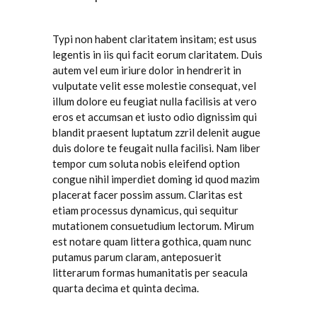
Typi non habent claritatem insitam; est usus
legentis in iis qui facit eorum claritatem. Duis
autem vel eum iriure dolor in hendrerit in
vulputate velit esse molestie consequat, vel
illum dolore eu feugiat nulla facilisis at vero
eros et accumsan et iusto odio dignissim qui
blandit praesent luptatum zzril delenit augue
duis dolore te feugait nulla facilisi. Nam liber
tempor cum soluta nobis eleifend option
congue nihil imperdiet doming id quod mazim
placerat facer possim assum. Claritas est
etiam processus dynamicus, qui sequitur
mutationem consuetudium lectorum. Mirum
est notare quam littera gothica, quam nunc
putamus parum claram, anteposuerit
litterarum formas humanitatis per seacula
quarta decima et quinta decima.