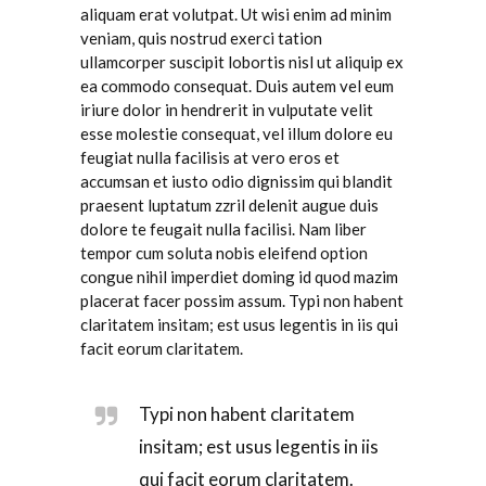
aliquam erat volutpat. Ut wisi enim ad minim
veniam, quis nostrud exerci tation
ullamcorper suscipit lobortis nisl ut aliquip ex
ea commodo consequat. Duis autem vel eum
iriure dolor in hendrerit in vulputate velit
esse molestie consequat, vel illum dolore eu
feugiat nulla facilisis at vero eros et
accumsan et iusto odio dignissim qui blandit
praesent luptatum zzril delenit augue duis
dolore te feugait nulla facilisi. Nam liber
tempor cum soluta nobis eleifend option
congue nihil imperdiet doming id quod mazim
placerat facer possim assum. Typi non habent
claritatem insitam; est usus legentis in iis qui
facit eorum claritatem.
Typi non habent claritatem
insitam; est usus legentis in iis
qui facit eorum claritatem.