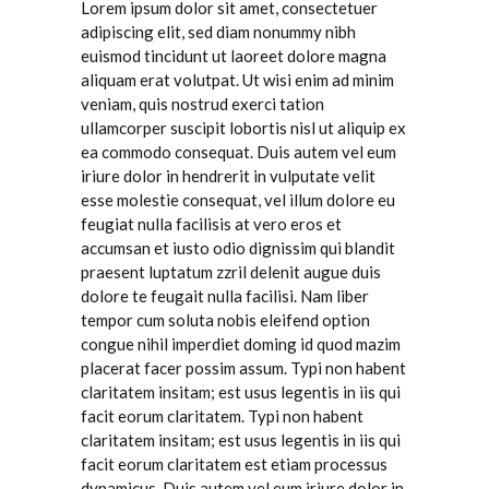
Lorem ipsum dolor sit amet, consectetuer
adipiscing elit, sed diam nonummy nibh
euismod tincidunt ut laoreet dolore magna
aliquam erat volutpat. Ut wisi enim ad minim
veniam, quis nostrud exerci tation
ullamcorper suscipit lobortis nisl ut aliquip ex
ea commodo consequat. Duis autem vel eum
iriure dolor in hendrerit in vulputate velit
esse molestie consequat, vel illum dolore eu
feugiat nulla facilisis at vero eros et
accumsan et iusto odio dignissim qui blandit
praesent luptatum zzril delenit augue duis
dolore te feugait nulla facilisi. Nam liber
tempor cum soluta nobis eleifend option
congue nihil imperdiet doming id quod mazim
placerat facer possim assum. Typi non habent
claritatem insitam; est usus legentis in iis qui
facit eorum claritatem. Typi non habent
claritatem insitam; est usus legentis in iis qui
facit eorum claritatem est etiam processus
dynamicus. Duis autem vel eum iriure dolor in