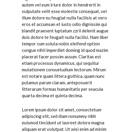
autem vel eum iriure dolor in hendrerit in
vulputate velit esse molestie consequat, vel
illum dolore eu feugiat nulla facilisis at vero
eros et accumsan et iusto odio dignissim qui
blandit praesent luptatum zzril delenit augue
duis dolore te feugait nulla facilisi. Nam liber
tempor cum soluta nobis eleifend option
congue nihil imperdiet doming id quod mazim
placerat facer possim assum. Claritas est
etiam processus dynamicus, qui sequitur
mutationem consuetudium lectorum. Mirum
est notare quam littera gothica, quam nunc
putamus parum claram, anteposuerit
litterarum formas humanitatis per seacula
quarta decima et quinta decima.
Lorem ipsum dolor sit amet, consectetuer
adipiscing elit, sed diam nonummy nibh
euismod tincidunt ut laoreet dolore magna
aliquam erat volutpat. Ut wisi enim ad minim