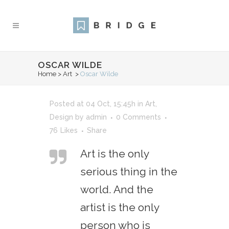
OSCAR WILDE
Home
>
Art
>
Oscar Wilde
Posted at 04 Oct, 15:45h
in
Art
,
Design
by
admin
0 Comments
76
Likes
Share
Art is the only
serious thing in the
world. And the
artist is the only
person who is