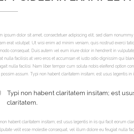
m ipsum dolor sit amet, consectetuer adipiscing elit, sed diam nonummy 
am erat volutpat. Ut wisi enim ad minim veniam, quis nostrud exerci tation
do consequat. Duis autem vel eum iriure dolor in hendrerit in vulputate 
at nulla facilisis at vero eros et accumsan et iusto odio dignissim qui bla
ugait nulla facilisi. Nam liber tempor cum soluta nobis eleifend option 
 possim assum. Typi non habent claritatem insitam; est usus legentis in ii
Typi non habent claritatem insitam; est usus
claritatem.
non habent claritatem insitam; est usus legentis in iis qui facit eorum cla
lputate velit esse molestie consequat, vel illum dolore eu feugiat nulla fac