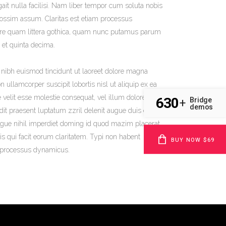
gait nulla facilisi. Nam liber tempor cum soluta nobis
possim assum. Claritas est etiam processus
re quam littera gothica, quam nunc putamus parum
 et quinta decima.
nibh euismod tincidunt ut laoreet dolore magna
 ullamcorper suscipit lobortis nisl ut aliquip ex ea
velit esse molestie consequat, vel illum dolore eu
630
Bridge
+
demos
ndit praesent luptatum zzril delenit augue duis dolore
congue nihil imperdiet doming id quod mazim placerat
is qui facit eorum claritatem. Typi non habent
BUY NOW $69
am processus dynamicus.