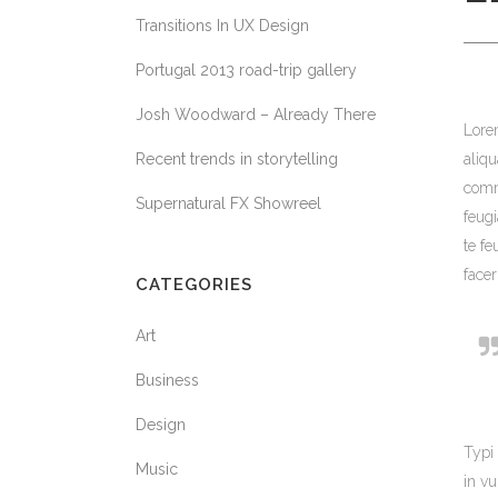
Transitions In UX Design
Portugal 2013 road-trip gallery
Josh Woodward – Already There
Lore
Recent trends in storytelling
aliqu
commo
Supernatural FX Showreel
feugi
te fe
facer
CATEGORIES
Art
Business
Design
Typi 
Music
in vu