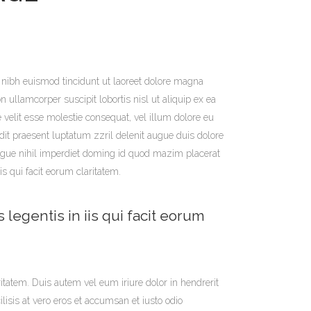
nibh euismod tincidunt ut laoreet dolore magna
 ullamcorper suscipit lobortis nisl ut aliquip ex ea
velit esse molestie consequat, vel illum dolore eu
ndit praesent luptatum zzril delenit augue duis dolore
congue nihil imperdiet doming id quod mazim placerat
s qui facit eorum claritatem.
 legentis in iis qui facit eorum
ritatem. Duis autem vel eum iriure dolor in hendrerit
ilisis at vero eros et accumsan et iusto odio