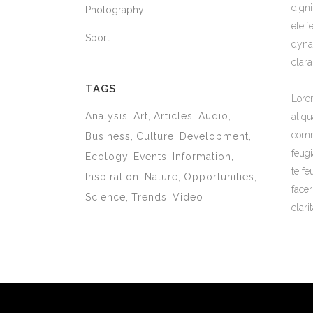
digni
Photography
elei
Sport
dyna
clar
TAGS
Lore
Analysis
Art
Articles
Audio
aliqu
commo
Business
Culture
Development
feugi
Ecology
Events
Information
te fe
Inspiration
Nature
Opportunities
facer
Science
Trends
Video
clari