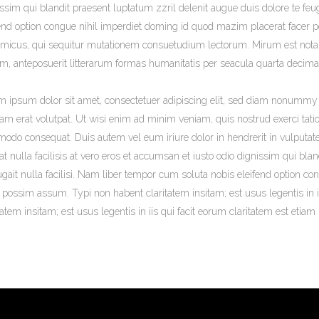
ssim qui blandit praesent luptatum zzril delenit augue duis dolore te feu
fend option congue nihil imperdiet doming id quod mazim placerat facer 
micus, qui sequitur mutationem consuetudium lectorum. Mirum est nota
am, anteposuerit litterarum formas humanitatis per seacula quarta decima
m ipsum dolor sit amet, consectetuer adipiscing elit, sed diam nonummy 
am erat volutpat. Ut wisi enim ad minim veniam, quis nostrud exerci tation
do consequat. Duis autem vel eum iriure dolor in hendrerit in vulputate 
at nulla facilisis at vero eros et accumsan et iusto odio dignissim qui bla
ugait nulla facilisi. Nam liber tempor cum soluta nobis eleifend option 
 possim assum. Typi non habent claritatem insitam; est usus legentis in i
tatem insitam; est usus legentis in iis qui facit eorum claritatem est eti