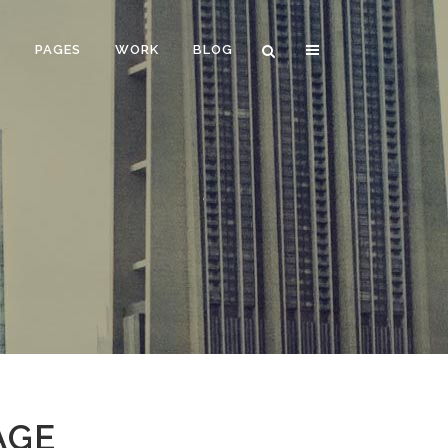
E
PAGES
WORK
BLOG
VERTICAL FLOATING SIDEBAR
VERTICAL WIDE PROJECT
SMALL SLIDER PROJECT
BIG SLIDER PROJECT
GALLERY
VIDEO (IN ANY TEMPLATE)
AGE