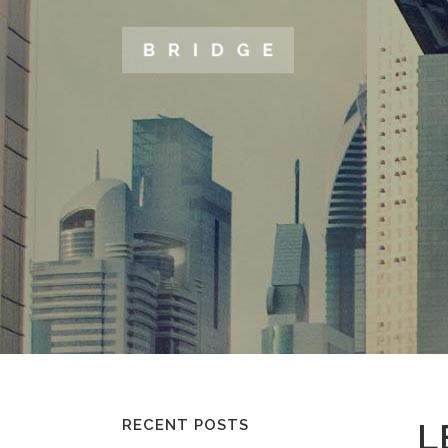
TWO COLUMNS GRID
TWO
THREE COLUMNS GRID
THR
FOUR COLUMNS GRID
FOU
FOUR COLUMNS WIDE
FOU
FIVE COLUMNS WIDE
FIV
SIX COLUMNS WIDE
SIX
RECENT POSTS
L