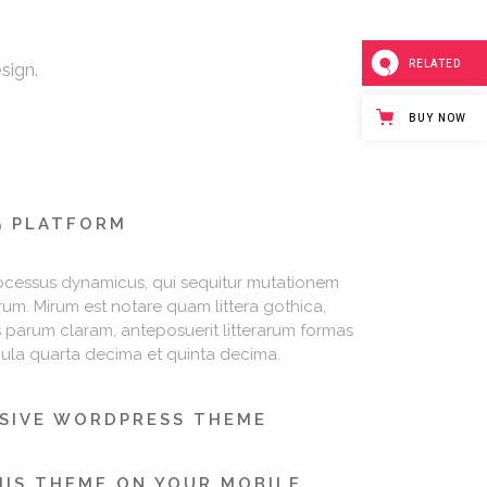
RELATED
sign.
BUY NOW
G PLATFORM
rocessus dynamicus, qui sequitur mutationem
um. Mirum est notare quam littera gothica,
arum claram, anteposuerit litterarum formas
cula quarta decima et quinta decima.
NSIVE WORDPRESS THEME
IS THEME ON YOUR MOBILE