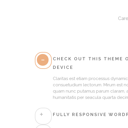
Care
CHECK OUT THIS THEME 
DEVICE
Claritas est etiam processus dynamic
consuetudium lectorum. Mirum est no
quam nunc putamus parum claram, an
humanitatis per seacula quarta deci
FULLY RESPONSIVE WORD