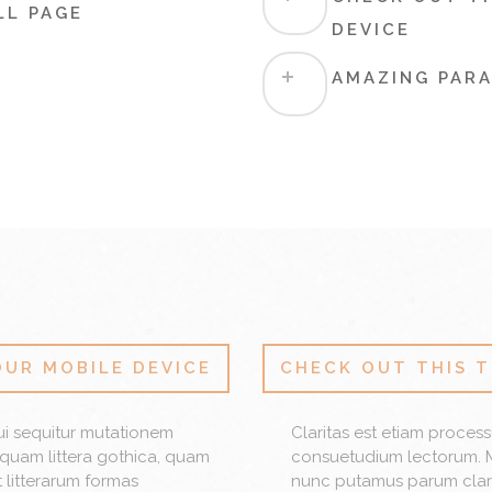
LL PAGE
DEVICE
AMAZING PARA
OUR MOBILE DEVICE
CHECK OUT THIS T
ui sequitur mutationem
Claritas est etiam proces
quam littera gothica, quam
consuetudium lectorum. M
litterarum formas
nunc putamus parum clara