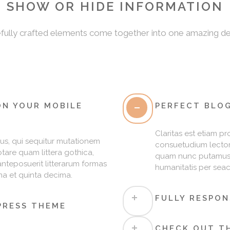
SHOW OR HIDE INFORMATION
fully crafted elements come together into one amazing de
ON YOUR MOBILE
PERFECT BLO
Claritas est etiam p
us, qui sequitur mutationem
consuetudium lector
tare quam littera gothica,
quam nunc putamus p
teposuerit litterarum formas
humanitatis per sea
ma et quinta decima.
FULLY RESPO
PRESS THEME
CHECK OUT TH