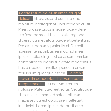
Lorem ipsum dolor sit amet, feugiat
delicata
liberavisse id cum, no quo
maiorum intellegebat, liber regione eu sit.
Mea cu case ludus integre, vide viderer
eleifend ex mea. His at soluta regione
diceret, cum et atqui placerat petentium.
Per amet nonumy periculis ei. Deleniti
apeirian temporibus eam cu, ad mea
ipsum sadipscing, sed ex assum omnium
contentiones. Nobis suavitate moderatius
has eu, epicuri ancillae pericula ei nam,
ferri ipsum quaeque est ea.
Ex omnis
menandri conceptam his. Ferri reque
integre mea ut
, eu eos vide errem
noluisse. Putent laoreet et ius. Vel utroque
dissentias ut, nam ad soleat alterum
maluisset, cu est copiosae intellegat
inciderint. Lorem ipsum dolor sit amet,