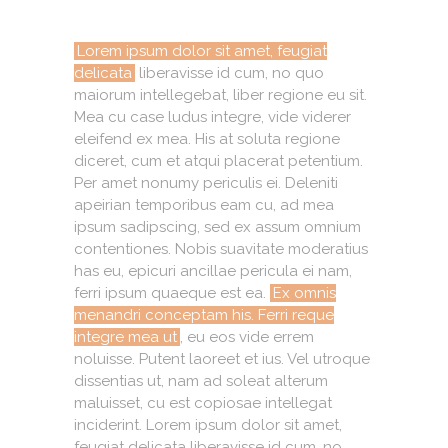
Lorem ipsum dolor sit amet, feugiat
delicata
liberavisse id cum, no quo
maiorum intellegebat, liber regione eu sit.
Mea cu case ludus integre, vide viderer
eleifend ex mea. His at soluta regione
diceret, cum et atqui placerat petentium.
Per amet nonumy periculis ei. Deleniti
apeirian temporibus eam cu, ad mea
ipsum sadipscing, sed ex assum omnium
contentiones. Nobis suavitate moderatius
has eu, epicuri ancillae pericula ei nam,
ferri ipsum quaeque est ea.
Ex omnis
menandri conceptam his. Ferri reque
integre mea ut
, eu eos vide errem
noluisse. Putent laoreet et ius. Vel utroque
dissentias ut, nam ad soleat alterum
maluisset, cu est copiosae intellegat
inciderint. Lorem ipsum dolor sit amet,
feugiat delicata liberavisse id cum, no