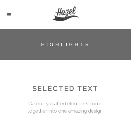
HIGHLIGHTS
SELECTED TEXT
Carefully crafted elements come
together into one amazing design.