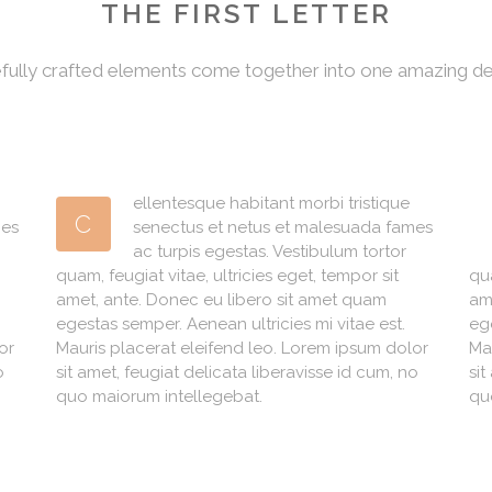
THE FIRST LETTER
fully crafted elements come together into one amazing de
ellentesque habitant morbi tristique
C
mes
senectus et netus et malesuada fames
ac turpis egestas. Vestibulum tortor
quam, feugiat vitae, ultricies eget, tempor sit
qua
amet, ante. Donec eu libero sit amet quam
am
egestas semper. Aenean ultricies mi vitae est.
eg
or
Mauris placerat eleifend leo. Lorem ipsum dolor
Ma
o
sit amet, feugiat delicata liberavisse id cum, no
sit
quo maiorum intellegebat.
qu