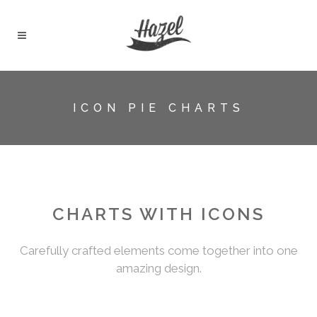
ICON PIE CHARTS
CHARTS WITH ICONS
Carefully crafted elements come together into one
amazing design.