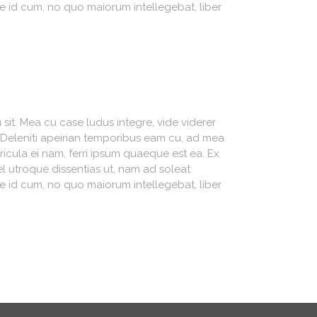
sse id cum, no quo maiorum intellegebat, liber
sit. Mea cu case ludus integre, vide viderer
. Deleniti apeirian temporibus eam cu, ad mea
icula ei nam, ferri ipsum quaeque est ea. Ex
el utroque dissentias ut, nam ad soleat
sse id cum, no quo maiorum intellegebat, liber