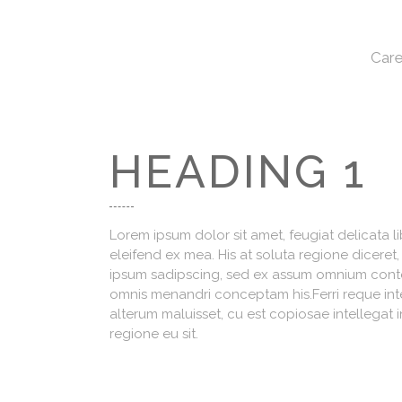
Care
HEADING 1
Lorem ipsum dolor sit amet, feugiat delicata l
eleifend ex mea. His at soluta regione diceret
ipsum sadipscing, sed ex assum omnium content
omnis menandri conceptam his.Ferri reque integ
alterum maluisset, cu est copiosae intellegat i
regione eu sit.