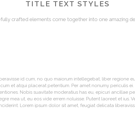
TITLE TEXT STYLES
fully crafted elements come together into one amazing de
iberavisse id cum, no quo maiorum intellegebat, liber regione eu 
, cum et atqui placerat petentium. Per amet nonumy periculis ei
iones. Nobis suavitate moderatius has eu, epicuri ancillae per
re mea ut, eu eos vide errem noluisse. Putent laoreet et ius. V
nciderint. Lorem ipsum dolor sit amet, feugiat delicata liberavi