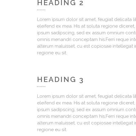
HEADING 2
Lorem ipsum dolor sit amet, feugiat delicata l
eleifend ex mea. His at soluta regione diceret
ipsum sadipscing, sed ex assum omnium content
omnis menandri conceptam his.Ferri reque integ
alterum maluisset, cu est copiosae intellegat i
regione eu sit.
HEADING 3
Lorem ipsum dolor sit amet, feugiat delicata l
eleifend ex mea. His at soluta regione diceret
ipsum sadipscing, sed ex assum omnium content
omnis menandri conceptam his.Ferri reque integ
alterum maluisset, cu est copiosae intellegat i
regione eu sit.