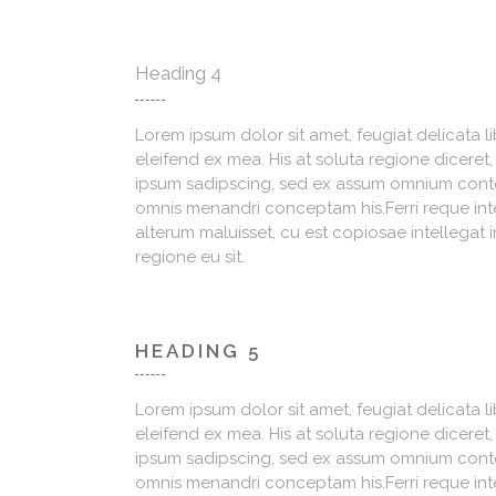
Heading 4
Lorem ipsum dolor sit amet, feugiat delicata l
eleifend ex mea. His at soluta regione diceret
ipsum sadipscing, sed ex assum omnium content
omnis menandri conceptam his.Ferri reque integ
alterum maluisset, cu est copiosae intellegat i
regione eu sit.
HEADING 5
Lorem ipsum dolor sit amet, feugiat delicata l
eleifend ex mea. His at soluta regione diceret
ipsum sadipscing, sed ex assum omnium content
omnis menandri conceptam his.Ferri reque integ