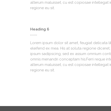
alterum maluisset, cu est copiosae intellegat i
regione eu sit.
Heading 6
Lorem ipsum dolor sit amet, feugiat delicata l
eleifend ex mea. His at soluta regione diceret
ipsum sadipscing, sed ex assum omnium content
omnis menandri conceptam his.Ferri reque integ
alterum maluisset, cu est copiosae intellegat i
regione eu sit.