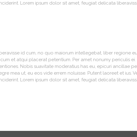
nciderint. Lorem ipsum dolor sit amet, feugiat delicata liberavi
iberavisse id cum, no quo maiorum intellegebat, liber regione eu 
, cum et atqui placerat petentium. Per amet nonumy periculis ei
iones. Nobis suavitate moderatius has eu, epicuri ancillae per
re mea ut, eu eos vide errem noluisse. Putent laoreet et ius. V
nciderint. Lorem ipsum dolor sit amet, feugiat delicata liberavi