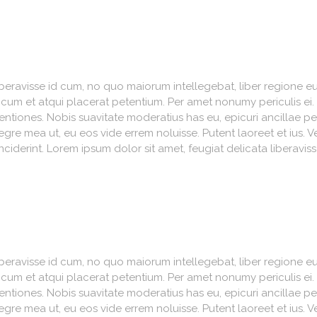
iberavisse id cum, no quo maiorum intellegebat, liber regione eu 
, cum et atqui placerat petentium. Per amet nonumy periculis ei
iones. Nobis suavitate moderatius has eu, epicuri ancillae per
re mea ut, eu eos vide errem noluisse. Putent laoreet et ius. V
nciderint. Lorem ipsum dolor sit amet, feugiat delicata liberavi
iberavisse id cum, no quo maiorum intellegebat, liber regione eu 
, cum et atqui placerat petentium. Per amet nonumy periculis ei
iones. Nobis suavitate moderatius has eu, epicuri ancillae per
re mea ut, eu eos vide errem noluisse. Putent laoreet et ius. V