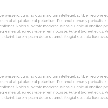
iberavisse id cum, no quo maiorum intellegebat, liber regione eu 
, cum et atqui placerat petentium. Per amet nonumy periculis ei
iones. Nobis suavitate moderatius has eu, epicuri ancillae per
re mea ut, eu eos vide errem noluisse. Putent laoreet et ius. V
nciderint. Lorem ipsum dolor sit amet, feugiat delicata liberavi
iberavisse id cum, no quo maiorum intellegebat, liber regione eu 
, cum et atqui placerat petentium. Per amet nonumy periculis ei
iones. Nobis suavitate moderatius has eu, epicuri ancillae per
re mea ut, eu eos vide errem noluisse. Putent laoreet et ius. V
nciderint. Lorem ipsum dolor sit amet, feugiat delicata liberavi