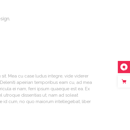
sign.
sit. Mea cu case ludus integre, vide viderer
. Deleniti apeirian temporibus eam cu, ad mea
icula ei nam, ferri ipsum quaeque est ea. Ex
el utroque dissentias ut, nam ad soleat
sse id cum, no quo maiorum intellegebat, liber