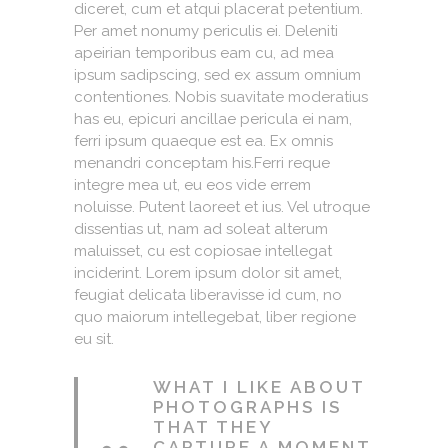
diceret, cum et atqui placerat petentium.
Per amet nonumy periculis ei. Deleniti
apeirian temporibus eam cu, ad mea
ipsum sadipscing, sed ex assum omnium
contentiones. Nobis suavitate moderatius
has eu, epicuri ancillae pericula ei nam,
ferri ipsum quaeque est ea. Ex omnis
menandri conceptam his.Ferri reque
integre mea ut, eu eos vide errem
noluisse. Putent laoreet et ius. Vel utroque
dissentias ut, nam ad soleat alterum
maluisset, cu est copiosae intellegat
inciderint. Lorem ipsum dolor sit amet,
feugiat delicata liberavisse id cum, no
quo maiorum intellegebat, liber regione
eu sit.
WHAT I LIKE ABOUT
PHOTOGRAPHS IS
THAT THEY
CAPTURE A MOMENT