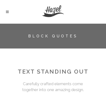
BLOCK QUOTES
TEXT STANDING OUT
Carefully crafted elements come
together into one amazing design.