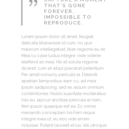
THAT’S GONE
FOREVER,
IMPOSSIBLE TO
REPRODUCE.
Lorem ipsum dolor sit amet, feugiat
delicata liberavisse id cum, no quo
maiorum intellegebat, liber regione eu sit.
Mea cu case ludus integre, vide viderer
eleifend ex mea. His at soluta regione
diceret, cum et atqui placerat petentium.
Per amet nonumy periculis ei. Deleniti
apeirian temporibus eam cu, ad mea
ipsum sadipscing, sed ex assum omnium
contentiones. Nobis suavitate moderatius
has eu, epicuri ancillae pericula ei nam,
ferri ipsum quaeque est ea. Ex omnis
menandri conceptam his.Ferri reque
integre mea ut, eu eos vide errem
noluisse. Putent laoreet et ius. Vel utroque