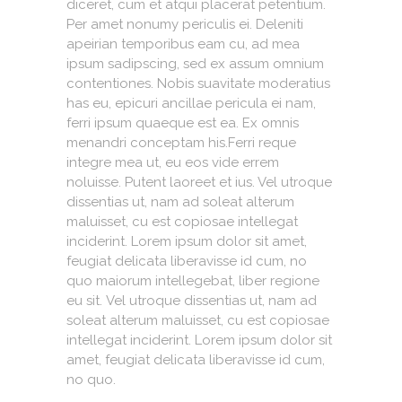
diceret, cum et atqui placerat petentium.
Per amet nonumy periculis ei. Deleniti
apeirian temporibus eam cu, ad mea
ipsum sadipscing, sed ex assum omnium
contentiones. Nobis suavitate moderatius
has eu, epicuri ancillae pericula ei nam,
ferri ipsum quaeque est ea. Ex omnis
menandri conceptam his.Ferri reque
integre mea ut, eu eos vide errem
noluisse. Putent laoreet et ius. Vel utroque
dissentias ut, nam ad soleat alterum
maluisset, cu est copiosae intellegat
inciderint. Lorem ipsum dolor sit amet,
feugiat delicata liberavisse id cum, no
quo maiorum intellegebat, liber regione
eu sit. Vel utroque dissentias ut, nam ad
soleat alterum maluisset, cu est copiosae
intellegat inciderint. Lorem ipsum dolor sit
amet, feugiat delicata liberavisse id cum,
no quo.