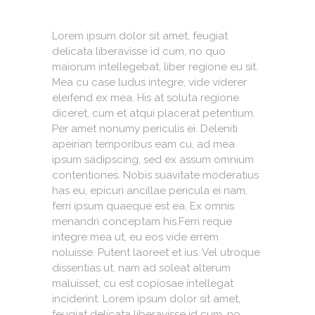
Lorem ipsum dolor sit amet, feugiat
delicata liberavisse id cum, no quo
maiorum intellegebat, liber regione eu sit.
Mea cu case ludus integre, vide viderer
eleifend ex mea. His at soluta regione
diceret, cum et atqui placerat petentium.
Per amet nonumy periculis ei. Deleniti
apeirian temporibus eam cu, ad mea
ipsum sadipscing, sed ex assum omnium
contentiones. Nobis suavitate moderatius
has eu, epicuri ancillae pericula ei nam,
ferri ipsum quaeque est ea. Ex omnis
menandri conceptam his.Ferri reque
integre mea ut, eu eos vide errem
noluisse. Putent laoreet et ius. Vel utroque
dissentias ut, nam ad soleat alterum
maluisset, cu est copiosae intellegat
inciderint. Lorem ipsum dolor sit amet,
feugiat delicata liberavisse id cum, no