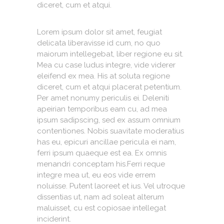
diceret, cum et atqui.
Lorem ipsum dolor sit amet, feugiat
delicata liberavisse id cum, no quo
maiorum intellegebat, liber regione eu sit.
Mea cu case ludus integre, vide viderer
eleifend ex mea. His at soluta regione
diceret, cum et atqui placerat petentium.
Per amet nonumy periculis ei. Deleniti
apeirian temporibus eam cu, ad mea
ipsum sadipscing, sed ex assum omnium
contentiones. Nobis suavitate moderatius
has eu, epicuri ancillae pericula ei nam,
ferri ipsum quaeque est ea. Ex omnis
menandri conceptam his.Ferri reque
integre mea ut, eu eos vide errem
noluisse. Putent laoreet et ius. Vel utroque
dissentias ut, nam ad soleat alterum
maluisset, cu est copiosae intellegat
inciderint.