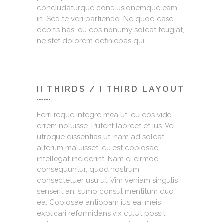
concludaturque conclusionemque eam
in. Sed te veri partiendo. Ne quod case
debitis has, eu eos nonumy soleat feugiat,
ne stet dolorem definiebas qui.
II THIRDS / I THIRD LAYOUT
Ferri reque integre mea ut, eu eos vide
errem noluisse. Putent laoreet et ius. Vel
utroque dissentias ut, nam ad soleat
alterum maluisset, cu est copiosae
intellegat inciderint. Nam ei eirmod
consequuntur, quod nostrum
consectetuer usu ut. Vim veniam singulis
senserit an, sumo consul mentitum duo
ea. Copiosae antiopam ius ea, meis
explicari reformidans vix cu.Ut possit