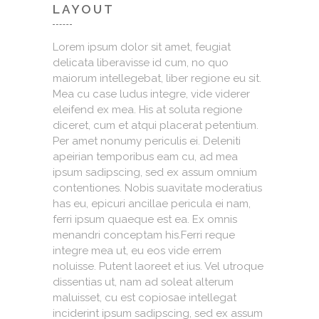
LAYOUT
Lorem ipsum dolor sit amet, feugiat
delicata liberavisse id cum, no quo
maiorum intellegebat, liber regione eu sit.
Mea cu case ludus integre, vide viderer
eleifend ex mea. His at soluta regione
diceret, cum et atqui placerat petentium.
Per amet nonumy periculis ei. Deleniti
apeirian temporibus eam cu, ad mea
ipsum sadipscing, sed ex assum omnium
contentiones. Nobis suavitate moderatius
has eu, epicuri ancillae pericula ei nam,
ferri ipsum quaeque est ea. Ex omnis
menandri conceptam his.Ferri reque
integre mea ut, eu eos vide errem
noluisse. Putent laoreet et ius. Vel utroque
dissentias ut, nam ad soleat alterum
maluisset, cu est copiosae intellegat
inciderint ipsum sadipscing, sed ex assum