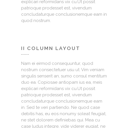
explicari reformidans vix cu.Ut possit
patrioque prodesset est, vivendum
concludaturque conclusionemque eam in
quod nostrum.
II COLUMN LAYOUT
Nam ei eirmod consequuntur, quod
nostrum consectetuer usu ut. Vim veniam
singulis senserit an, sumo consul mentitum
duo ea. Copiosae antiopam ius ea, meis
explicari reformidans vix cu.Ut possit
patrioque prodesset est, vivendum
concludaturque conclusionemque eam
in. Sed te veri partiendo. Ne quod case
debitis has, eu eos nonumy soleat feugiat,
ne stet dolorem definiebas qui. Mea cu
case ludus integre, vide viderer eugiat, ne