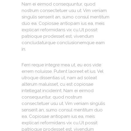
Nam ei eirmod consequuntur, quod
nostrum consectetuer usu ut. Vim veniam
singulis senserit an, sumo consul mentitum
duo ea. Copiosae antiopam ius ea, meis
explicari reformidans vix cu.Ut possit
patrioque prodesset est, vivendum
concludaturque conclusionemque eam
in.
Ferri reque integre mea ut, eu eos vide
errem noluisse. Putent laoreet et ius. Vel
utroque dissentias ut, nam ad soleat
alterum maluisset, cu est copiosae
intellegat inciderint. Nam ei eirmod
consequuntur, quod nostrum
consectetuer usu ut. Vim veniam singulis
senserit an, sumo consul mentitum duo
ea. Copiosae antiopam ius ea, meis
explicari reformidans vix cu.Ut possit
patrioque prodesset est, vivendum