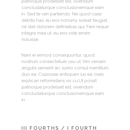
patrioque prodesset est, vivendum
concludaturque conclusionemque eam
in. Sed te veri partiendo. Ne quod case
debitis has, eu eos nonumy soleat feugiat,
ne stet dolorem definiebas qui. Ferri reque
integre mea ut, eu eos vide errem
noluisse.
Nam ei eirmod consequuntur, quod
nostrum consectetuer usu ut. Vim veniam
singulis senserit an, sumo consul mentitum
duo ea. Copiosae antiopam ius ea, meis
explicari reformidans vix cu.Ut possit
patrioque prodesset est, vivendum
concludaturque conclusionemque eam
in.
III FOURTHS / I FOURTH