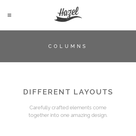
COLUMNS
DIFFERENT LAYOUTS
Carefully crafted elements come
together into one amazing design.