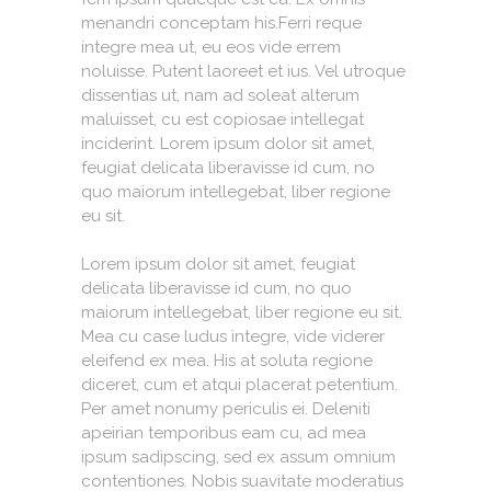
menandri conceptam his.Ferri reque
integre mea ut, eu eos vide errem
noluisse. Putent laoreet et ius. Vel utroque
dissentias ut, nam ad soleat alterum
maluisset, cu est copiosae intellegat
inciderint. Lorem ipsum dolor sit amet,
feugiat delicata liberavisse id cum, no
quo maiorum intellegebat, liber regione
eu sit.
Lorem ipsum dolor sit amet, feugiat
delicata liberavisse id cum, no quo
maiorum intellegebat, liber regione eu sit.
Mea cu case ludus integre, vide viderer
eleifend ex mea. His at soluta regione
diceret, cum et atqui placerat petentium.
Per amet nonumy periculis ei. Deleniti
apeirian temporibus eam cu, ad mea
ipsum sadipscing, sed ex assum omnium
contentiones. Nobis suavitate moderatius