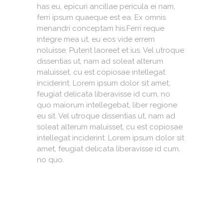
has eu, epicuri ancillae pericula ei nam,
ferri ipsum quaeque est ea. Ex omnis
menandri conceptam his.Ferri reque
integre mea ut, eu eos vide errem
noluisse. Putent laoreet et ius. Vel utroque
dissentias ut, nam ad soleat alterum
maluisset, cu est copiosae intellegat
inciderint. Lorem ipsum dolor sit amet,
feugiat delicata liberavisse id cum, no
quo maiorum intellegebat, liber regione
eu sit. Vel utroque dissentias ut, nam ad
soleat alterum maluisset, cu est copiosae
intellegat inciderint. Lorem ipsum dolor sit
amet, feugiat delicata liberavisse id cum,
no quo.