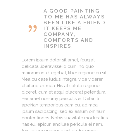
A GOOD PAINTING
TO ME HAS ALWAYS
BEEN LIKE A FRIEND.
IT KEEPS ME
COMPANY,
COMFORTS AND
INSPIRES.
Lorem ipsum dolor sit amet, feugiat
delicata liberavisse id cum, no quo
maiorum intellegebat, liber regione eu sit.
Mea cu case ludus integre, vide viderer
eleifend ex mea. His at soluta regione
diceret, cum et atqui placerat petentium.
Per amet nonumy periculis ei. Deleniti
apeirian temporibus eam cu, ad mea
ipsum sadipscing, sed ex assum omnium
contentiones. Nobis suavitate moderatius
has eu, epicuri ancillae pericula ei nam,
ferri ipsum quaeque est ea. Ex omnis