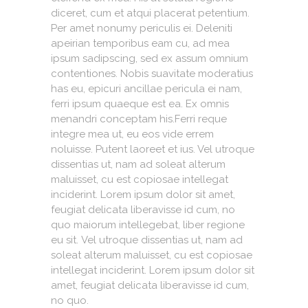
diceret, cum et atqui placerat petentium.
Per amet nonumy periculis ei. Deleniti
apeirian temporibus eam cu, ad mea
ipsum sadipscing, sed ex assum omnium
contentiones. Nobis suavitate moderatius
has eu, epicuri ancillae pericula ei nam,
ferri ipsum quaeque est ea. Ex omnis
menandri conceptam his.Ferri reque
integre mea ut, eu eos vide errem
noluisse. Putent laoreet et ius. Vel utroque
dissentias ut, nam ad soleat alterum
maluisset, cu est copiosae intellegat
inciderint. Lorem ipsum dolor sit amet,
feugiat delicata liberavisse id cum, no
quo maiorum intellegebat, liber regione
eu sit. Vel utroque dissentias ut, nam ad
soleat alterum maluisset, cu est copiosae
intellegat inciderint. Lorem ipsum dolor sit
amet, feugiat delicata liberavisse id cum,
no quo.