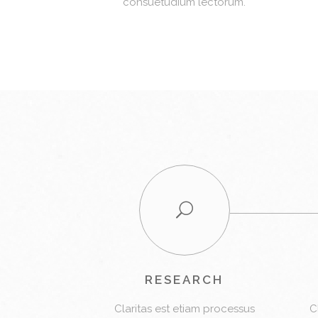
consuetudium lectorum.
RESEARCH
Claritas est etiam processus
C