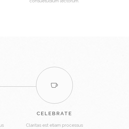
consuetudium lectorum.
CELEBRATE
us
Claritas est etiam processus