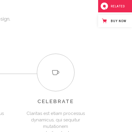
RELATED
sign.
BUY NOW
CELEBRATE
us
Claritas est etiam processus
dynamicus, qui sequitur
mutationem