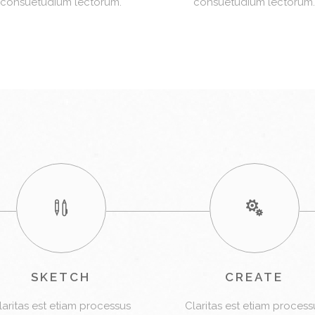
consuetudium lectorum.
consuetudium lectorum.
SKETCH
CREATE
laritas est etiam processus
Claritas est etiam process